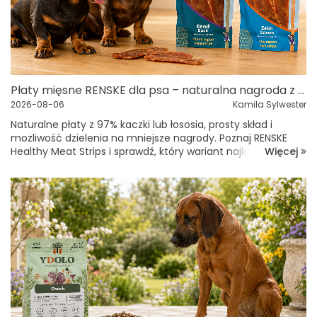
Płaty mięsne RENSKE dla psa – naturalna nagroda z 97% kaczki lub łososia
2026-08-06
Kamila Sylwester
Naturalne płaty z 97% kaczki lub łososia, prosty skład i
możliwość dzielenia na mniejsze nagrody. Poznaj RENSKE
Więcej
Healthy Meat Strips i sprawdź, który wariant najlepiej pasuje
do diety oraz upodobań Twojego psa. Dobry przysmak dla
psa powinien nie ty...