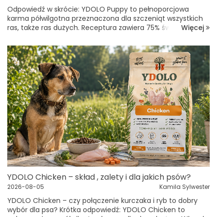
Odpowiedź w skrócie: YDOLO Puppy to pełnoporcjowa
karma półwilgotna przeznaczona dla szczeniąt wszystkich
Więcej
ras, także ras dużych. Receptura zawiera 75% świeżego
mięsa i dziko poławianych ryb: 45% wieprzowiny Iberico, 15%
sardynek i 15% anchoi...
YDOLO Chicken – skład , zalety i dla jakich psów?
2026-08-05
Kamila Sylwester
YDOLO Chicken – czy połączenie kurczaka i ryb to dobry
wybór dla psa? Krótka odpowiedź: YDOLO Chicken to