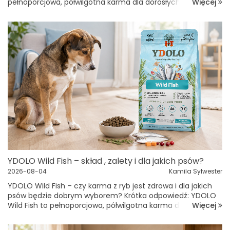
Więcej
pełnoporcjowa, półwilgotna karma dla dorosłych i starszych
psów. Zawiera 75% świeżych składników pochodzenia ...
YDOLO Wild Fish – skład , zalety i dla jakich psów?
2026-08-04
Kamila Sylwester
YDOLO Wild Fish – czy karma z ryb jest zdrowa i dla jakich
psów będzie dobrym wyborem? Krótka odpowiedź: YDOLO
Więcej
Wild Fish to pełnoporcjowa, półwilgotna karma dla dorosłych
i starszych psów. Zawiera 75% świeżych, dziko poła...