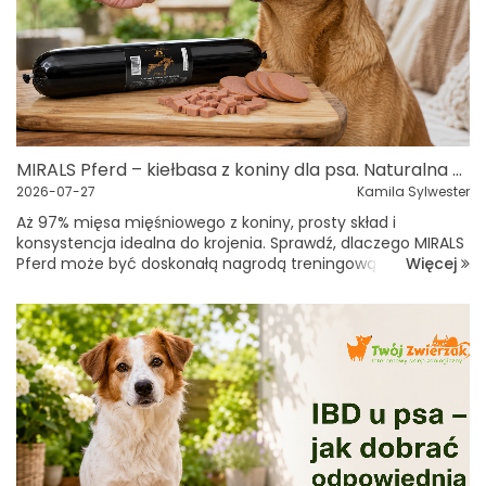
MIRALS Pferd – kiełbasa z koniny dla psa. Naturalna nagroda także dla alergika
2026-07-27
Kamila Sylwester
Aż 97% mięsa mięśniowego z koniny, prosty skład i
konsystencja idealna do krojenia. Sprawdź, dlaczego MIRALS
Więcej
Pferd może być doskonałą nagrodą treningową również dla
psa z alergią lub wrażliwym układem pokarmowym.Dobry
przysmak treningowy powinien b...