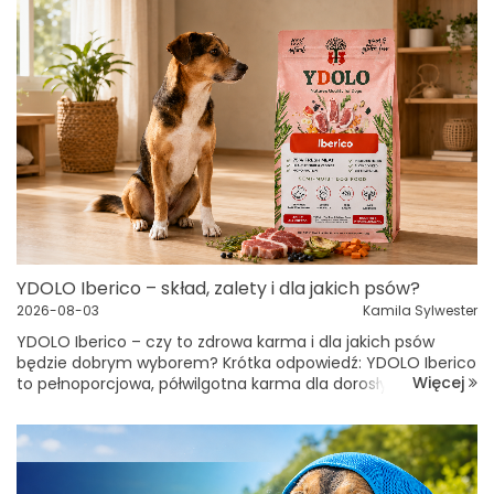
YDOLO Iberico – skład, zalety i dla jakich psów?
2026-08-03
Kamila Sylwester
YDOLO Iberico – czy to zdrowa karma i dla jakich psów
będzie dobrym wyborem? Krótka odpowiedź: YDOLO Iberico
Więcej
to pełnoporcjowa, półwilgotna karma dla dorosłych i
starszych psów. Zawiera 75% świeżej wieprzowiny Iberico,
20%...