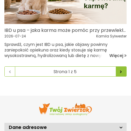
IBD u psa – jaka karma może pomóc przy przewlekłym zapaleniu jelit?
2026-07-24
Kamila Sylwester
Sprawdź, czym jest IBD u psa, jakie objawy powinny
zaniepokoić opiekuna oraz kiedy stosuje się karmę
Więcej
wysokostrawną, hydrolizowaną lub dietę z nowym źródłem
białka.Artykuł ma charakter edukacyjny i nie zastępuje
konsultacji z lekarzem weterynarii. D...
Dane adresowe