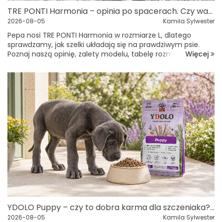
TRE PONTI Harmonia – opinia po spacerach. Czy warto wybrać te szelki dla psa?
2026-08-05
Kamila Sylwester
Pepa nosi TRE PONTI Harmonia w rozmiarze L, dlatego
sprawdzamy, jak szelki układają się na prawdziwym psie.
Więcej
Poznaj naszą opinię, zalety modelu, tabelę rozmiarów i
zasady prawidłowego dopasowania szelek.Wybór
odpowiednich szelek dla psa nie p...
YDOLO Puppy – czy to dobra karma dla szczeniaka? Skład, zalety i przeznaczenie
2026-08-05
Kamila Sylwester