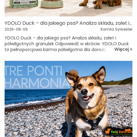
YDOLO Duck – dla jakiego psa? Analiza składu, zalet i półwilgotnych granulek
2026-08-06
Kamila Sylwester
YDOLO Duck – dla jakiego psa? Analiza składu, zalet i
półwilgotnych granulek Odpowiedź w skrócie: YDOLO Duck
Więcej
to pełnoporcjowa karma półwilgotna dla dorosłych i
starszych psów wszystkich ras. Zawiera 75% świeżego mięsa
z k...