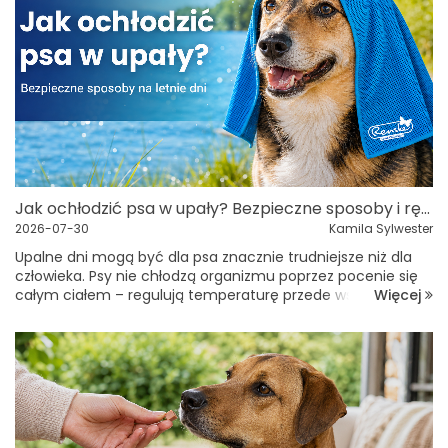
Jak ochłodzić psa w upały? Bezpieczne sposoby i ręcznik chłodzący RENSKE
2026-07-30
Kamila Sylwester
Upalne dni mogą być dla psa znacznie trudniejsze niż dla
człowieka. Psy nie chłodzą organizmu poprzez pocenie się
Więcej
całym ciałem – regulują temperaturę przede wszystkim
przez ziajanie oraz w niewielkim stopniu przez opuszki łap.
Dlatego podczas letnic...