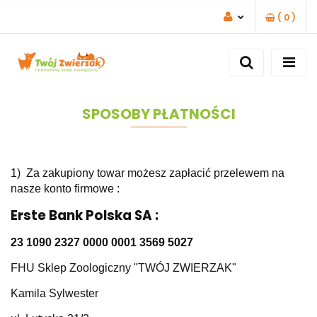
(
0
)
ZALOGUJ SIĘ
ZAREJESTRUJ SIĘ
DODAJ ZGŁOSZENIE
SPOSOBY PŁATNOŚCI
1) Za zakupiony towar możesz zapłacić przelewem na
nasze konto firmowe :
Erste Bank Polska SA :
23 1090 2327 0000 0001 3569 5027
FHU Sklep Zoologiczny "TWÓJ ZWIERZAK"
Kamila Sylwester