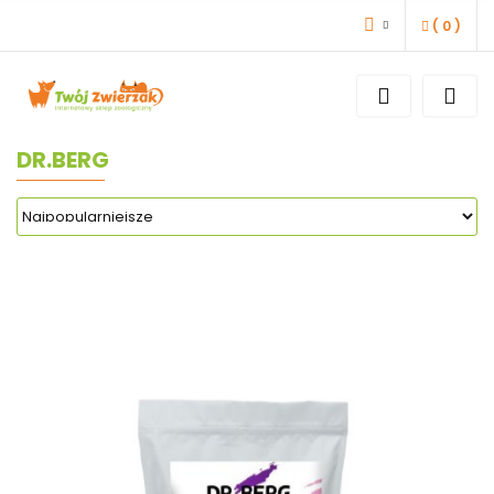
(
0
)
ZALOGUJ SIĘ
ZAREJESTRUJ SIĘ
DODAJ ZGŁOSZENIE
DR.BERG