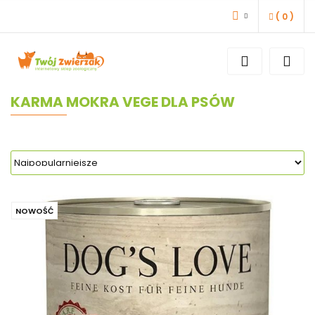
(
0
)
ZALOGUJ SIĘ
ZAREJESTRUJ SIĘ
DODAJ ZGŁOSZENIE
KARMA MOKRA VEGE DLA PSÓW
NOWOŚĆ