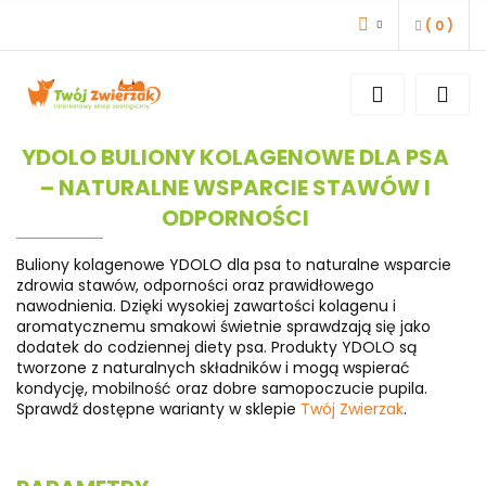
(
0
)
ZALOGUJ SIĘ
ZAREJESTRUJ SIĘ
DODAJ ZGŁOSZENIE
YDOLO BULIONY KOLAGENOWE DLA PSA
– NATURALNE WSPARCIE STAWÓW I
ODPORNOŚCI
Buliony kolagenowe YDOLO dla psa to naturalne wsparcie
zdrowia stawów, odporności oraz prawidłowego
nawodnienia. Dzięki wysokiej zawartości kolagenu i
aromatycznemu smakowi świetnie sprawdzają się jako
dodatek do codziennej diety psa. Produkty YDOLO są
tworzone z naturalnych składników i mogą wspierać
kondycję, mobilność oraz dobre samopoczucie pupila.
Sprawdź dostępne warianty w sklepie
Twój Zwierzak
.