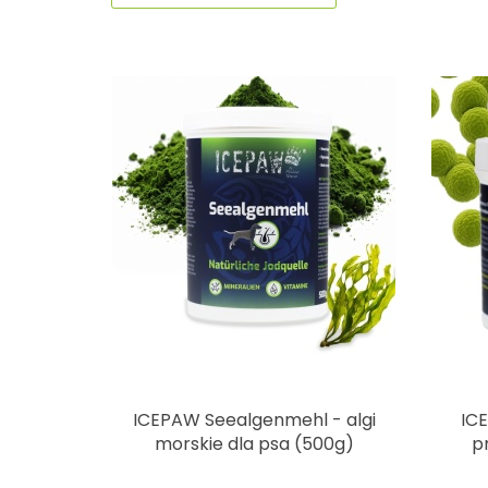
ICEPAW Seealgenmehl - algi
ICE
morskie dla psa (500g)
p