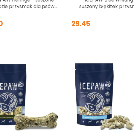
dzie przysmak dla psów
suszony błękitek przy
100g
dla psów 100g
0
29.45