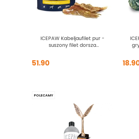
ICEPAW Kabeljaufilet pur -
ICE
suszony filet dorsza
gr
przysmak dla psów 150g
spi
z
51.90
18.9
POLECAMY