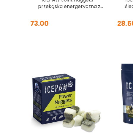
przekąska energetyczna z
śle
glukozaminą i chondroityną
dla psów (40 szt.)
73.00
28.5