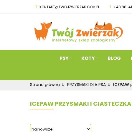
KONTAKT@TWOJZWIERZAK.COM.PL
+48 881 4
PSY
KOTY
Przysmaki dla 
PSY
KOTY
BLOG
Strona główna
PRZYSMAKI DLA PSA
ICEPAW p
ICEPAW PRZYSMAKI I CIASTECZKA