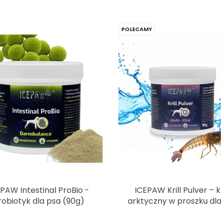
POLECAMY
PAW Intestinal ProBio -
ICEPAW Krill Pulver – k
robiotyk dla psa (90g)
arktyczny w proszku dl
90g