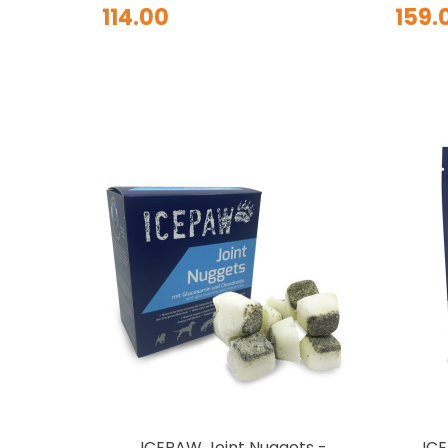
114.00
159.
ICEPAW Joint Nuggets -
IC