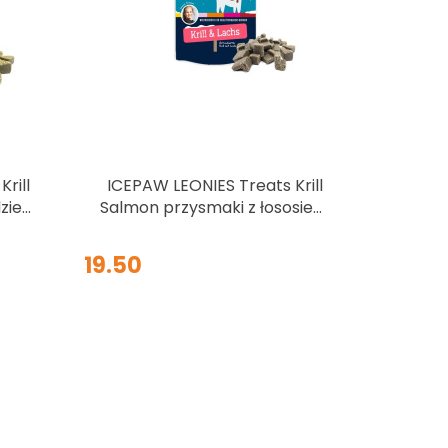
rill
ICEPAW LEONIES Treats Krill
dziem
Salmon przysmaki z łososiem
i krylem 125g
19.50