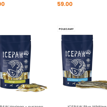
00
59.00
POLECAMY
EPAW Heringe - suszone
ICEPAW Blue Whiting