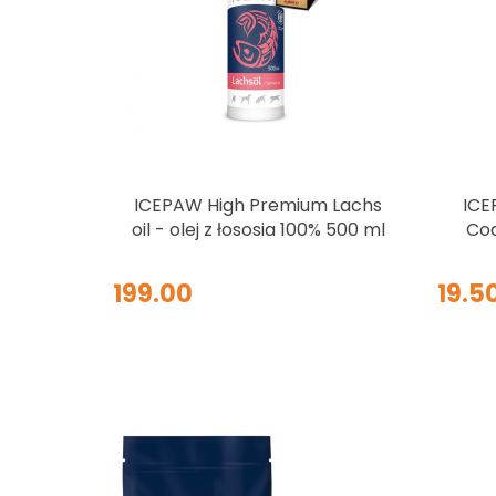
Produkt niedostępny
ICEPAW High Premium Lachs
ICE
oil - olej z łososia 100% 500 ml
Cod
199.00
19.5