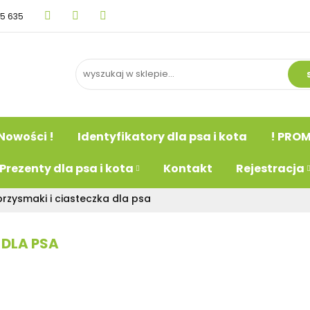
15 635
BLOG
Nowości !
Identyfikatory dla psa i kot
psa
Prezenty dla psa i kota
Kontakt
Rejestr
Nowości !
Identyfikatory dla psa i kota
! PROM
Prezenty dla psa i kota
Kontakt
Rejestracja
rzysmaki i ciasteczka dla psa
 DLA PSA