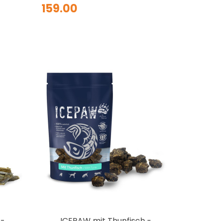
159.00
 -
ICEPAW mit Thunfisch -