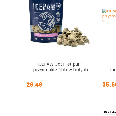
ICEPAW Cat Filet pur -
przysmaki z filetów białych
La
ryb dla kotów 150g
ja
29.49
35.5
BESTSEL