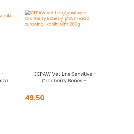
 -
ICEPAW Vet Line Sensitive -
rsza
Cranberry Bones –
przysmaki z żurawiną i
kaolinitem 200g
49.50