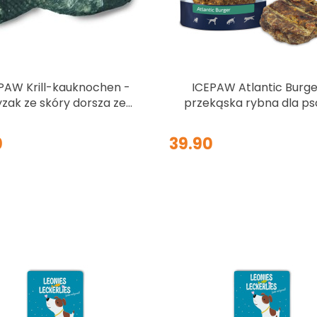
PAW Krill-kauknochen -
ICEPAW Atlantic Burge
yzak ze skóry dorsza ze
przekąska rybna dla ps
ruliną, krylem i omułkiem
szt.
ielonowargowym 45g
0
39.90