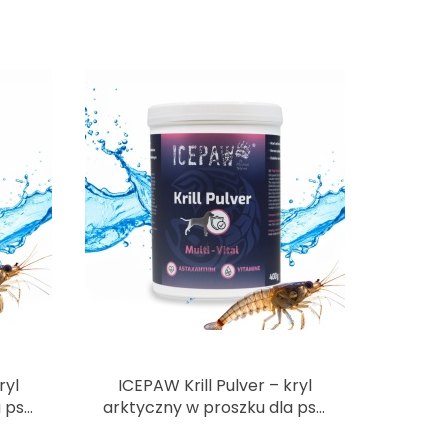
ryl
ICEPAW Krill Pulver – kryl
a psa
arktyczny w proszku dla psa
400g