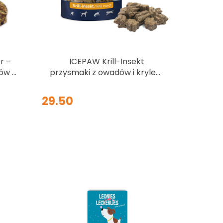
r –
ICEPAW Krill-Insekt
ów 3
przysmaki z owadów i krylem
dla psów 200g
29.50