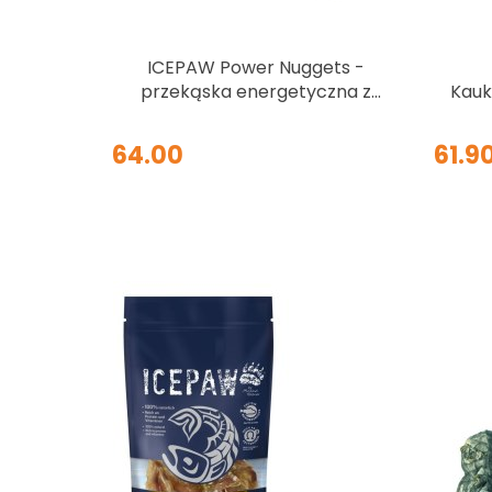
ICEPAW Power Nuggets -
przekąska energetyczna z
Kauk
algami dla psów 40 szt.
k
64.00
61.9