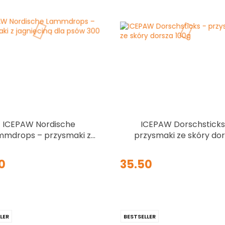
ICEPAW Nordische
ICEPAW Dorschsticks
mmdrops – przysmaki z
przysmaki ze skóry do
gnięciną dla psów 300 g
100g
0
35.50
LER
BESTSELLER