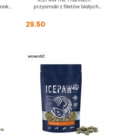
smak
przysmaki z filetów białych
ryb i tuńczyka dla psów 150g
29.50
NOWOŚĆ