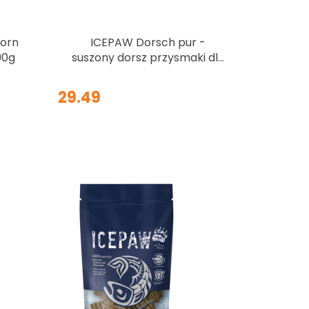
Produkt niedostępny
orn
ICEPAW Dorsch pur -
90g
suszony dorsz przysmaki dla
psów 150g
29.49