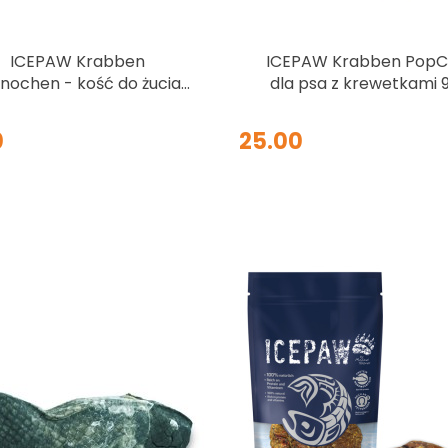
ICEPAW Krabben
ICEPAW Krabben PopC
nochen - kość do żucia z
dla psa z krewetkami 
rewetkami, oliwkami i
pietruszką 4szt.
0
25.00