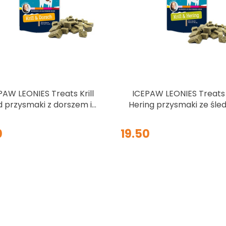
PAW LEONIES Treats Krill
ICEPAW LEONIES Treats K
 przysmaki z dorszem i
Hering przysmaki ze śle
krylem 125g
i krylem 125g
0
19.50