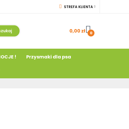
STREFA KLIENTA
a
! PROMOCJE !
ZALOGUJ SIĘ
acja
ZAREJESTRUJ SIĘ
0,00 zł
0
DODAJ ZGŁOSZENIE
OCJE !
Przysmaki dla psa