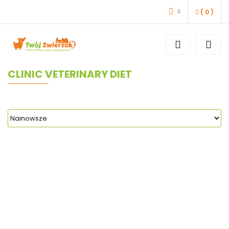
(
0
)
ZALOGUJ SIĘ
ZAREJESTRUJ SIĘ
DODAJ ZGŁOSZENIE
CLINIC VETERINARY DIET