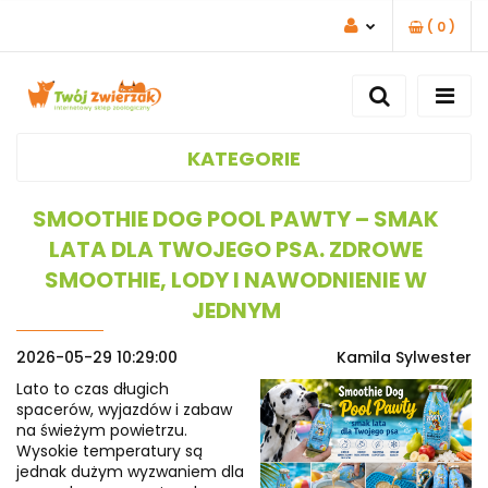
(
0
)
ZALOGUJ SIĘ
ZAREJESTRUJ SIĘ
DODAJ ZGŁOSZENIE
KATEGORIE
SMOOTHIE DOG POOL PAWTY – SMAK
LATA DLA TWOJEGO PSA. ZDROWE
SMOOTHIE, LODY I NAWODNIENIE W
JEDNYM
2026-05-29 10:29:00
Kamila Sylwester
Lato to czas długich
spacerów, wyjazdów i zabaw
na świeżym powietrzu.
Wysokie temperatury są
jednak dużym wyzwaniem dla