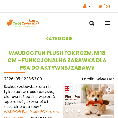
(
0
)
ZALOGUJ SIĘ
ZAREJESTRUJ SIĘ
DODAJ ZGŁOSZENIE
KATEGORIE
WAUDOG FUN PLUSH FOX ROZM. M 18
CM – FUNKCJONALNA ZABAWKA DLA
PSA DO AKTYWNEJ ZABAWY
2026-05-12 13:53:00
Kamila Sylwester
Szukasz zabawki, która nie
tylko zapewni psu rozrywkę,
ale również będzie wspierać
jego rozwój, aktywność i
naturalne potrzeby?
WAUDOG Fun Plush FOX rozm.