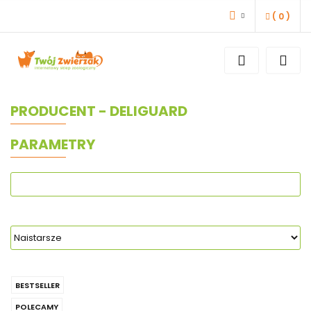
(
0
)
ZALOGUJ SIĘ
ZAREJESTRUJ SIĘ
DODAJ ZGŁOSZENIE
PRODUCENT - DELIGUARD
PARAMETRY
BESTSELLER
POLECAMY