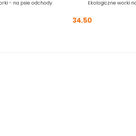
orki - na psie odchody
Ekologiczne worki n
odchody 120 szt + Poje
34.50