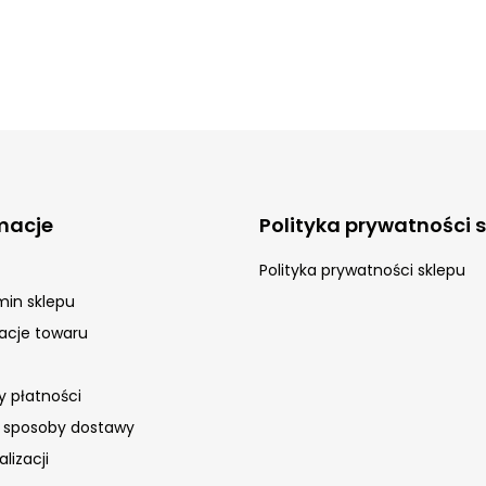
macje
Polityka prywatności 
Polityka prywatności sklepu
in sklepu
acje towaru
 płatności
i sposoby dostawy
AYLA Care
lizacji