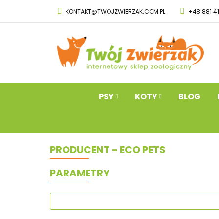
KONTAKT@TWOJZWIERZAK.COM.PL
+48 881 4
PSY
KOTY
Przysmaki dla 
PSY
KOTY
BLOG
PRODUCENT - ECO PETS
PARAMETRY