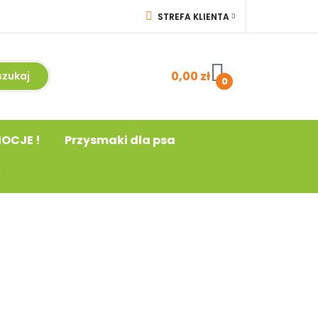
STREFA KLIENTA
a
! PROMOCJE !
ZALOGUJ SIĘ
acja
ZAREJESTRUJ SIĘ
0,00 zł
0
DODAJ ZGŁOSZENIE
OCJE !
Przysmaki dla psa