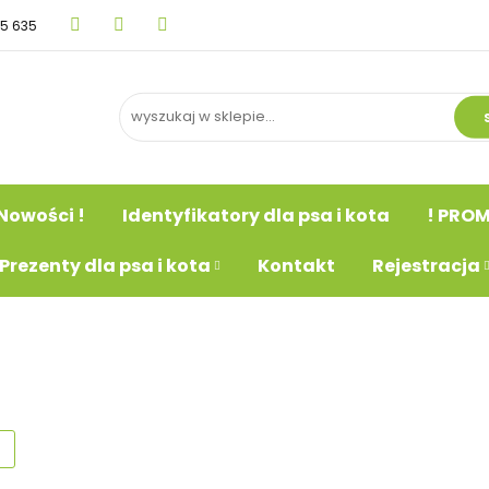
15 635
BLOG
Nowości !
Identyfikatory dla psa i kot
psa
Prezenty dla psa i kota
Kontakt
Rejestr
Nowości !
Identyfikatory dla psa i kota
! PROM
Prezenty dla psa i kota
Kontakt
Rejestracja