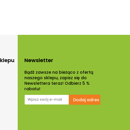
sklepu
Newsletter
Bądź zawsze na bieżąco z ofertą
naszego sklepu, zapisz się do
Newslettera teraz! Odbierz 5 %
rabatu!