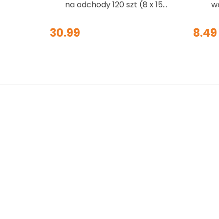
na odchody 120 szt (8 x 15
w
szt)
30.99
8.49