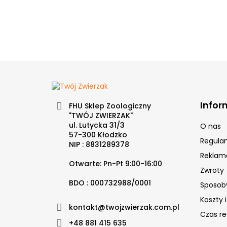
Infor
FHU Sklep Zoologiczny
"TWÓJ ZWIERZAK"
ul. Lutycka 31/3
O nas
57-300 Kłodzko
Regulam
NIP : 8831289378
Reklam
Otwarte: Pn-Pt 9:00-16:00
Zwroty
BDO : 000732988/0001
Sposoby
Koszty 
kontakt@twojzwierzak.com.pl
Czas rea
+48 881 415 635