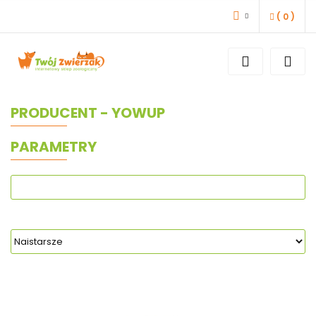
(
0
)
ZALOGUJ SIĘ
ZAREJESTRUJ SIĘ
DODAJ ZGŁOSZENIE
PRODUCENT - YOWUP
PARAMETRY