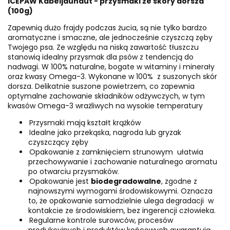
ICEPAW Kabeljauhaut - przysmaki ze skóry dorsza
(100g)
Zapewnią dużo frajdy podczas żucia, są nie tylko bardzo
aromatyczne i smaczne, ale jednocześnie czyszczą zęby
Twojego psa.
Ze względu na niską zawartość tłuszczu
stanowią idealny przysmak dla psów z tendencją do
nadwagi. W 100% naturalne, bogate w witaminy i minerały
oraz kwasy Omega-3. Wykonane w 100%
z suszonych skór
dorsza. Delikatnie suszone powietrzem, co zapewnia
optymalne zachowanie składników odżywczych, w tym
kwasów Omega-3 wrażliwych na wysokie temperatury
Przysmaki mają kształt krążków
Idealne jako przekąska, nagroda lub gryzak
czyszczący zęby
Opakowanie z zamknięciem strunowym
ułatwia
przechowywanie i zachowanie naturalnego aromatu
po otwarciu przysmaków.
Opakowanie jest
biodegradowalne
, zgodne z
najnowszymi wymogami środowiskowymi. Oznacza
to, że opakowanie samodzielnie ulega degradacji
w
kontakcie ze środowiskiem, bez ingerencji człowieka.
Regularne kontrole surowców, procesów