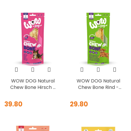
WOW DOG Natural
WOW DOG Natural
Chew Bone Hirsch -
Chew Bone Rind -
kość do żucia ze
kość do żucia ze
skóry jelenia 80g
skóry i żwaczy
39.80
29.80
wołowych 115g