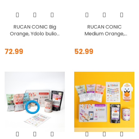
RUCAN CONIC Big
RUCAN CONIC
Orange, Ydolo bulion
Medium Orange,
- zestaw z
Ydolo bulion -
zatyczkami dla psów
zestaw z zatyczkami
72.99
52.99
średnich, dużych ras
dla psów mniejszych,
i szczeniąt
średnich ras i
szczeniąt