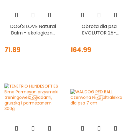
DOG'S LOVE Natural
Obroża dla psa
Balm - ekologiczny
EVOLUTOR 25-
balsam do łap dla
70/2,5 KHAKI
psa 50 ml
71.89
164.99