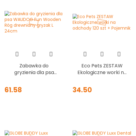
Zabawka do
Eco Pets ZESTAW
gryzienia dla psa
Ekologiczne worki na
WAUDOG Fun
odchody 120 szt +
Wooden Róg
Pojemnik
61.58
34.50
drewniany gryzak L
24cm