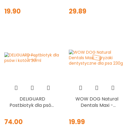
obniżony poziom
Silicone 750 ml -
puryn indyk z cukinią
żółta
19.90
29.89
400g
DELIGUARD
WOW DOG Natural
Postbiotyk dla psów
Dentals Maxi -
i kotów 30ml
gryzaki
dentystyczne dla
74.00
19.99
psa 230g