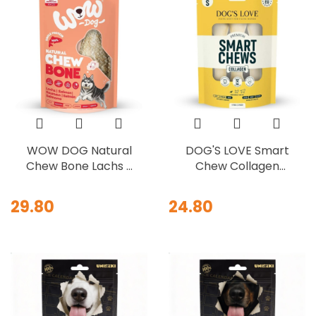
WOW DOG Natural
DOG'S LOVE Smart
Chew Bone Lachs -
Chew Collagen
gryzak ze skóry
Small 3 x 15 g –
łososia 2szt.x45g
gryzaki kolagenowe
29.80
24.80
dla małych psów