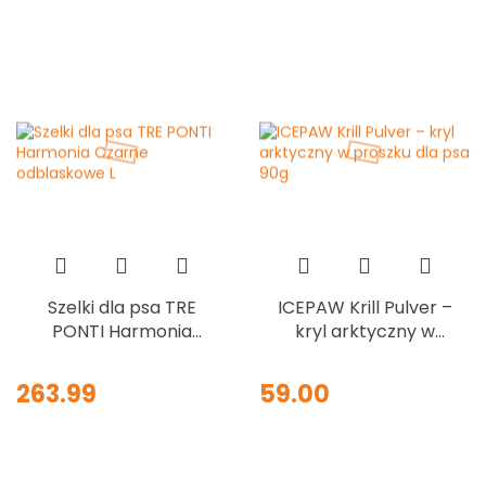
przysmaki mięsne
dla psa 70g
Szelki dla psa TRE
ICEPAW Krill Pulver –
PONTI Harmonia
kryl arktyczny w
Czarne odblaskowe
proszku dla psa 90g
L
263.99
59.00