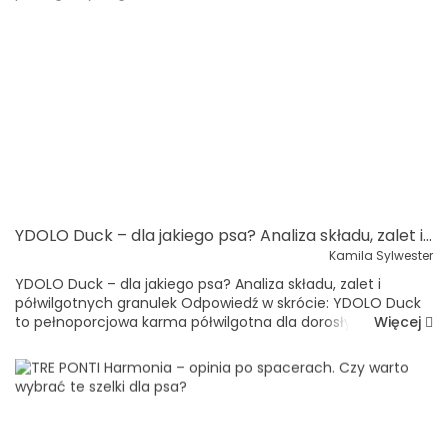
YDOLO Duck – dla jakiego psa? Analiza składu, zalet i półwilgotnych granulek
Kamila Sylwester
YDOLO Duck – dla jakiego psa? Analiza składu, zalet i
półwilgotnych granulek Odpowiedź w skrócie: YDOLO Duck
Więcej
to pełnoporcjowa karma półwilgotna dla dorosłych i
starszych psów wszystkich ras. Zawiera 75% świeżego mięsa
z k...