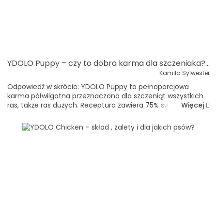
YDOLO Puppy – czy to dobra karma dla szczeniaka? Skład, zalety i przeznaczenie
Kamila Sylwester
Odpowiedź w skrócie: YDOLO Puppy to pełnoporcjowa
karma półwilgotna przeznaczona dla szczeniąt wszystkich
Więcej
ras, także ras dużych. Receptura zawiera 75% świeżego
mięsa i dziko poławianych ryb: 45% wieprzowiny Iberico, 15%
sardynek i 15% anchoi...