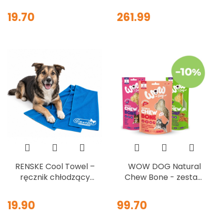
wołowe dla psa 4 ×
świeżymi rybami
19.70
261.99
28 g
oceanicznymi 6,5 kg
RENSKE Cool Towel –
WOW DOG Natural
ręcznik chłodzący
Chew Bone - zestaw
dla psa 60 × 60 cm,
próbny gryzaków 3
niebieski
szt.
19.90
99.70