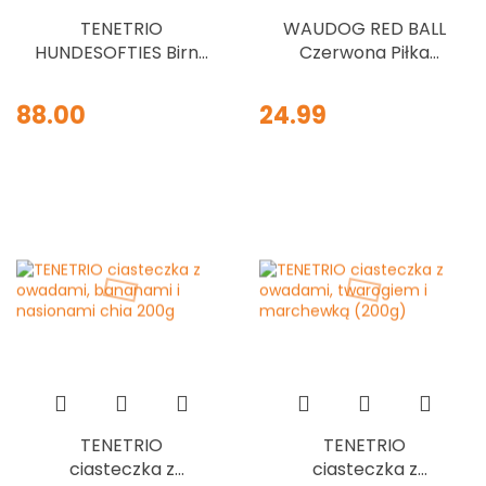
TENETRIO
WAUDOG RED BALL
HUNDESOFTIES Birne
Czerwona Piłka
Parmesan
Ultralekka dla psa 7
przysmaki
cm
88.00
24.99
treningowe z
owadami, gruszką i
parmezanem 300g
TENETRIO
TENETRIO
ciasteczka z
ciasteczka z