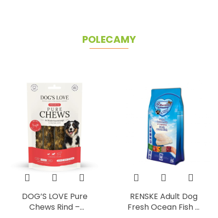
× 28 g
kg
dziki
200 
POLECAMY
DOG’S LOVE Pure
RENSKE Adult Dog
Chews Rind –
Fresh Ocean Fish –
naturalne gryzaki
sucha karma ze