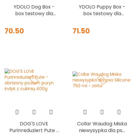
YDOLO Dog Box -
YDOLO Puppy Box -
box testowy dla
box testowy dla
dorosłych psów
szczeniąt
70.50
71.50
DOG'S LOVE
Collar Waudog Miska
Purinreduziert Pute -
niewysypka dla psa