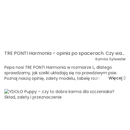
TRE PONTI Harmonia – opinia po spacerach. Czy warto wybrać te szelki dla psa?
Kamila Sylwester
Pepa nosi TRE PONTI Harmonia w rozmiarze L, dlatego
sprawdzamy, jak szelki układają się na prawdziwym psie.
Więcej
Poznaj naszą opinię, zalety modelu, tabelę rozmiarów i
zasady prawidłowego dopasowania szelek.Wybór
odpowiednich szelek dla psa nie p...