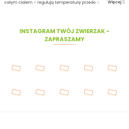
Więcej
całym ciałem – regulują temperaturę przede wszystkim
przez ziajanie oraz w niewielkim stopniu przez opuszki łap.
Dlatego podczas letnic...
INSTAGRAM TWÓJ ZWIERZAK -
ZAPRASZAMY