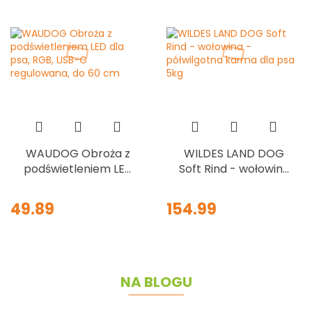
WAUDOG Obroża z
WILDES LAND DOG
podświetleniem LED
Soft Rind - wołowina
dla psa, RGB, USB-C
- półwilgotna karma
regulowana, do 60
dla psa 5kg
49.89
154.99
cm
NA BLOGU