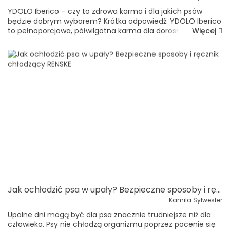
YDOLO Iberico – czy to zdrowa karma i dla jakich psów
będzie dobrym wyborem? Krótka odpowiedź: YDOLO Iberico
Więcej
to pełnoporcjowa, półwilgotna karma dla dorosłych i
starszych psów. Zawiera 75% świeżej wieprzowiny Iberico,
20%...
Jak ochłodzić psa w upały? Bezpieczne sposoby i ręcznik chłodzący RENSKE
Kamila Sylwester
Upalne dni mogą być dla psa znacznie trudniejsze niż dla
człowieka. Psy nie chłodzą organizmu poprzez pocenie się