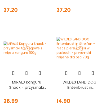
owadami, bananami
owadami,
i nasionami chia
twarogiem i
37.20
37.20
200g
marchewką (200g)
MIRALS Kanguru
WILDES LAND DOG
Snack - przysmaki
Entenbrust in
treningowe z mięsa
Streifen – filet z
kangura 100g
piersi kaczki w
26.99
14.90
paskach -