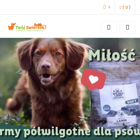
(
0
)
ZALOGUJ SIĘ
ZAREJESTRUJ SIĘ
DODAJ ZGŁOSZENIE