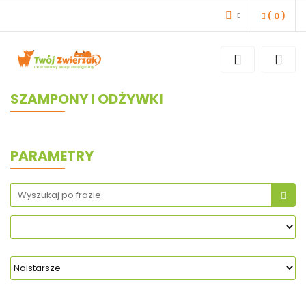
(
0
)
ZALOGUJ SIĘ
ZAREJESTRUJ SIĘ
DODAJ ZGŁOSZENIE
SZAMPONY I ODŻYWKI
PARAMETRY