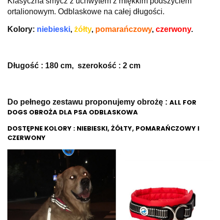
Klasyczna smycz z uchwytem z miękkim podszyciem
ortalionowym.
Odblaskowe na całej długości.
Kolory
:
niebieski
,
żółty
,
pomarańczowy
,
czerwony
.
Długość : 180 cm, szerokość : 2 cm
Do pełnego zestawu proponujemy obrożę :
ALL FOR
DOGS OBROŻA DLA PSA ODBLASKOWA
DOSTĘPNE KOLORY :
NIEBIESKI, ŻÓŁTY, POMARAŃCZOWY I
CZERWONY