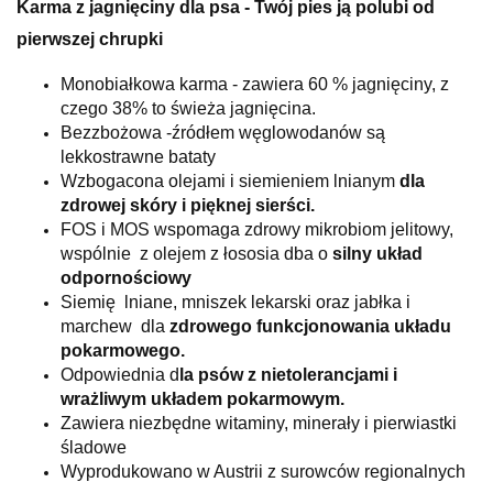
Karma z jagnięciny dla psa - Twój pies ją polubi od
pierwszej chrupki
Monobiałkowa karma - zawiera 60 % jagnięciny, z
czego 38% to świeża jagnięcina.
Bezzbożowa -źródłem węglowodanów są
lekkostrawne bataty
Wzbogacona olejami i siemieniem lnianym
dla
zdrowej skóry i pięknej sierści.
FOS i MOS wspomaga zdrowy mikrobiom jelitowy,
wspólnie z olejem z łososia dba o
silny układ
odpornościowy
Siemię lniane, mniszek lekarski oraz jabłka i
marchew dla
zdrowego funkcjonowania układu
pokarmowego.
Odpowiednia d
la psów z nietolerancjami i
wrażliwym układem pokarmowym.
Zawiera niezbędne witaminy, minerały i pierwiastki
śladowe
Wyprodukowano w Austrii z surowców regionalnych