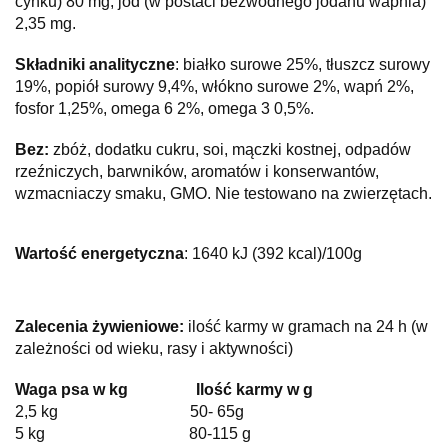
cynku) 80 mg, jod (w postaci bezwodnego jodanu wapnia)
2,35 mg.
Składniki analityczne
: białko surowe 25%, tłuszcz surowy
19%, popiół surowy 9,4%, włókno surowe 2%, wapń 2%,
fosfor 1,25%, omega 6 2%, omega 3 0,5%.
Bez:
zbóż, dodatku cukru, soi, mączki kostnej, odpadów
rzeźniczych, barwników, aromatów i konserwantów,
wzmacniaczy smaku, GMO. Nie testowano na zwierzętach.
Wartość energetyczna
: 1640 kJ (392 kcal)/100g
Zalecenia żywieniowe:
ilość karmy w gramach na 24 h (w
zależności od wieku, rasy i aktywności)
Waga psa w kg Ilość karmy w g
2,5 kg 50- 65g
5 kg 80-115 g