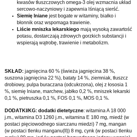
kwasów tłuszczowych omega-3 olej wzmacnia układ
sercowo-naczyniowy i zapewnia lśniącą sierść.
Siemię lniane
jest bogate w witaminy, białko i
błonnik oraz wspomaga trawienie.
Liście mniszka lekarskiego
mają wysoką zawartość
potasu, dostarczają zdrowych gorzkich substancji i
wspierają wątrobę, trawienie i metabolizm.
SKŁAD:
jagnięcina 60 % (świeża jagnięcina 38 %,
suszona jagnięcina 22 %), bataty 14 %, ziemniak, tłuszcz
drobiowy, pulpa buraczana (odcukrzona), olej z łososia 1
%, siemię lniane, marchew, jabłko 0,2 %, mniszek lekarski
0,1 %, pietruszka 0,1 %, FOS 0,1 %, MOS 0,1 %.
DODATKI/KG: dodatki dietetyczne
: witamina A 18 000
j.m., witamina D3 1260 j.m., witamina E 180 mg, miedź (w
postaci pięciowodnego siarczanu miedzi) 7 mg, mangan
(w postaci tlenku manganu(II)) 8 mg, cynk (w postaci tlenku