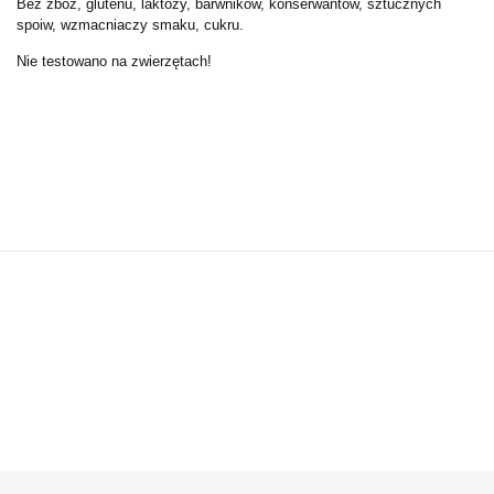
Bez zbóż, glutenu, laktozy, barwników, konserwantów, sztucznych
spoiw, wzmacniaczy smaku, cukru.
Nie testowano na zwierzętach!