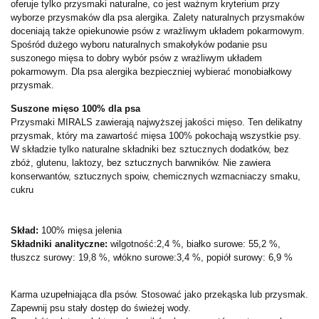
oferuje tylko przysmaki naturalne, co jest ważnym kryterium przy
wyborze przysmaków dla psa alergika. Zalety naturalnych przysmaków
doceniają także opiekunowie psów z wrażliwym układem pokarmowym.
Spośród dużego wyboru naturalnych smakołyków podanie psu
suszonego mięsa to dobry wybór psów z wrażliwym układem
pokarmowym. Dla psa alergika bezpieczniej wybierać monobiałkowy
przysmak.
Suszone mięso 100% dla psa
Przysmaki MIRALS zawierają najwyższej jakości mięso. Ten delikatny
przysmak, który ma zawartość mięsa 100% pokochają wszystkie psy.
W składzie tylko naturalne składniki bez sztucznych dodatków, bez
zbóż, glutenu, laktozy, bez sztucznych barwników. Nie zawiera
konserwantów, sztucznych spoiw, chemicznych wzmacniaczy smaku,
cukru
Skład:
100% mięsa jelenia
Składniki analityczne:
wilgotność:2,4 %, białko surowe: 55,2 %,
tłuszcz surowy: 19,8 %, włókno surowe:3,4 %, popiół surowy: 6,9 %
Karma uzupełniająca dla psów. Stosować jako przekąska lub przysmak.
Zapewnij psu stały dostęp do świeżej wody.