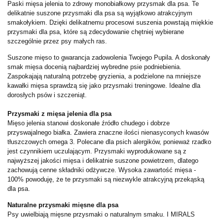
Paski mięsa jelenia to zdrowy monobiałkowy przysmak dla psa. Te
delikatnie suszone przysmaki dla psa są wyjątkowo atrakcyjnym
smakołykiem. Dzięki delikatnemu procesowi suszenia powstają miękkie
przysmaki dla psa, które są zdecydowanie chętniej wybierane
szczególnie przez psy małych ras.
Suszone mięso to gwarancja zadowolenia Twojego Pupila. A doskonały
smak mięsa docenią najbardziej wybredne psie podniebienia.
Zaspokajają naturalną potrzebę gryzienia, a podzielone na mniejsze
kawałki mięsa sprawdzą się jako przysmaki treningowe. Idealne dla
dorosłych psów i szczeniąt.
Przysmaki z mięsa jelenia dla psa
Mięso jelenia stanowi doskonałe źródło chudego i dobrze
przyswajalnego białka. Zawiera znaczne ilości nienasyconych kwasów
tłuszczowych omega 3. Polecane dla psich alergików, ponieważ rzadko
jest czynnikiem uczulającym. Przysmaki wyprodukowane są z
najwyższej jakości mięsa i delikatnie suszone powietrzem, dlatego
zachowują cenne składniki odżywcze. Wysoka zawartość mięsa -
100% powoduję, że te przysmaki są niezwykle atrakcyjną przekąską
dla psa.
Naturalne przysmaki mięsne dla psa
Psy uwielbiają mięsne przysmaki o naturalnym smaku. I MIRALS