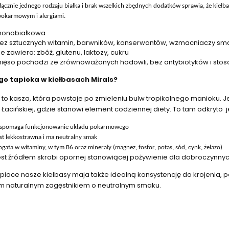
łącznie
jednego rodzaju białka i brak wszelkich zbędnych dodatków sprawia, że kieł
okarmowym i alergiami.
onobiałkowa
ez
sztucznych witamin, barwników, konserwantów, wzmacniaczy sma
ie zawiera: zbóż, glutenu, laktozy, cukru
ięso pochodzi ze zrównoważonych hodowli, bez antybiotyków i sto
go tapioka w kiełbasach Mirals?
 to kasza, która powstaje po zmieleniu bulw tropikalnego manioku.
Łacińskiej, gdzie stanowi element codziennej diety. To tam odkryto
spomaga funkcjonowanie układu pokarmowego
est lekkostrawna i ma neutralny smak
ogata w witaminy, w tym B6 oraz minerały (magnez, fosfor, potas, sód, cynk, żelazo)
est źródłem skrobi opornej stanowiącej pożywienie dla dobroczynn
apioce nasze kiełbasy maja także idealną konsystencję do krojenia, 
m naturalnym zagęstnikiem o neutralnym smaku.