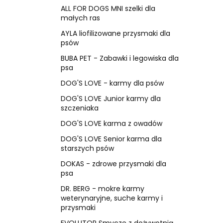
ALL FOR DOGS MNI szelki dla
małych ras
AYLA liofilizowane przysmaki dla
psów
BUBA PET - Zabawki i legowiska dla
psa
DOG'S LOVE - karmy dla psów
DOG'S LOVE Junior karmy dla
szczeniaka
DOG'S LOVE karma z owadów
DOG'S LOVE Senior karma dla
starszych psów
DOKAS - zdrowe przysmaki dla
psa
DR. BERG - mokre karmy
weterynaryjne, suche karmy i
przysmaki
EVOLUTOR Smycze z dożywotnią