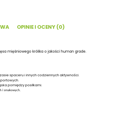
TWA
OPINIE I OCENY (0)
ęsa mięśniowego królika o jakości human grade.
asie spaceru i innych codziennych aktywności.
portowych.
ąska pomiędzy posiłkami.
h i smakowych.