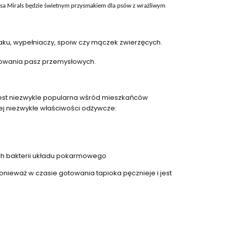
basa Mirals będzie świetnym przysmakiem dla psów z wrażliwym
ku, wypełniaczy, spoiw czy mączek zwierzęcych.
sowania pasz przemysłowych.
 Jest niezwykle popularna wśród mieszkańców
jej niezwykłe właściwości odżywcze:
ych bakterii układu pokarmowego
ponieważ w czasie gotowania tapioka pęcznieje i jest