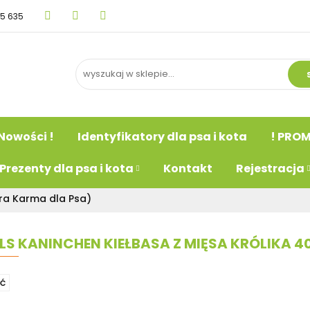
15 635
BLOG
Nowości !
Identyfikatory dla psa i kot
psa
Prezenty dla psa i kota
Kontakt
Rejestr
Nowości !
Identyfikatory dla psa i kota
! PROM
Prezenty dla psa i kota
Kontakt
Rejestracja
a Karma dla Psa)
LS KANINCHEN KIEŁBASA Z MIĘSA KRÓLIKA 4
Ć