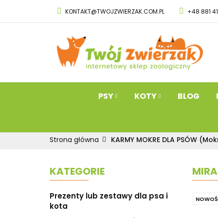
KONTAKT@TWOJZWIERZAK.COM.PL
+48 881 4
PSY
KOTY
Przysmaki dla 
PSY
KOTY
BLOG
Strona główna
KARMY MOKRE DLA PSÓW (Mokr
KATEGORIE
MIRA
Prezenty lub zestawy dla psa i
NOWOŚ
kota