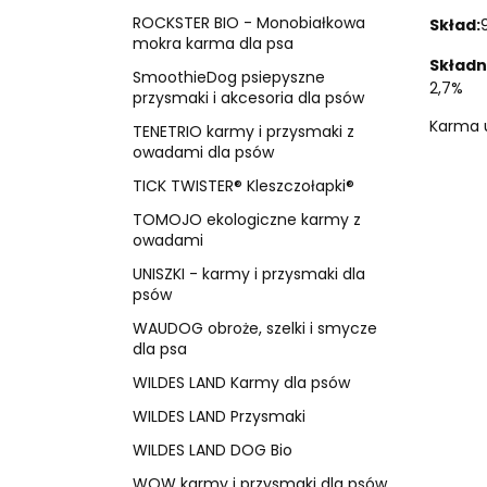
ROCKSTER BIO - Monobiałkowa
Skład:
mokra karma dla psa
Składn
SmoothieDog psiepyszne
2,7%
przysmaki i akcesoria dla psów
Karma u
TENETRIO karmy i przysmaki z
owadami dla psów
TICK TWISTER® Kleszczołapki®
TOMOJO ekologiczne karmy z
owadami
UNISZKI - karmy i przysmaki dla
psów
WAUDOG obroże, szelki i smycze
dla psa
WILDES LAND Karmy dla psów
WILDES LAND Przysmaki
WILDES LAND DOG Bio
WOW karmy i przysmaki dla psów