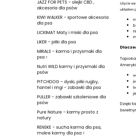
JAZZ FOR PETS - olejki CBD ,
Użycie wy
akcesoria dla psów
układem p
KIWI WALKER - sportowe akcesoria
m
dla psa
b
n
LICKIMAT Maty i miski dla psa
m
LIKER - piłki dla psa
Dlacze
MIRALS - karma i przysmaki dla
psa
Tapioka
Ameryki 
Nutri WILD karmy i przysmaki dla
psów
w
PITCHDOG - dyski, piłki rugby,
j
hantel i ringi - zabawki dla psa
b
j
PULLER - zabawki szkoleniowe dla
psów
Dzięki t
świetny
Pure Nature - karmy prosto z
natury
RENSKE - sucha karma dla psa,
mokre karmy dla psa