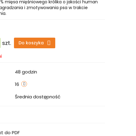
7% mięsa mięśniowego królika o jakości human
nagradzania i zmotywowania psa w trakcie
nia.
szt.
Do koszyka
i
48 godzin
16
Średnia dostępność
kt do PDF