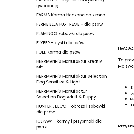
gwarancją
FARMA Karma tłoczona na zimno
FERRIBIELLA FUXTREME - dla psów
FLAMINGO zabawki dla psów
FLYBER - dyski dla psów
UWAGA! 
FOLK karma dla psów
To praw
HERRMANN'S Manufaktur Kreativ
Ma zwar
Mix
HERRMANN'S Manufaktur Selection
Dog Sensitive & Light
D
HERRMANN'S Manufactur
Z
Selection Dog Adult & Puppy
M
HUNTER , BECO - obroże i zabawki
P
dla psów
ICEPAW - karmy i przysmaki dla
Przysma
psa