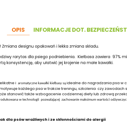
OPIS
INFORMACJE DOT. BEZPIECZEŃS
Zmiana designu opakowań i lekka zmiana składu.
dziwy rarytas dla psiego podniebienia.
Kiełbasa zawiera
97% mi
tą konsystencję, aby ułatwić jej krojenie na małe kawałki.
elikatne i
idealne do nagradzania psa w cz
aromatyczne kawałki kiełbasy są
motywuje każdego psa w trakcie treningu, szkolenia
czy zawodach s
oże stanowić także wzbogacenie codziennej diety lub zdrową przek
rodukowana w technologii
pozwalającej
zachowanie
maksimum wartości odżywczyc
k dla psów wrażliwych i ze skłonnościami do alergii