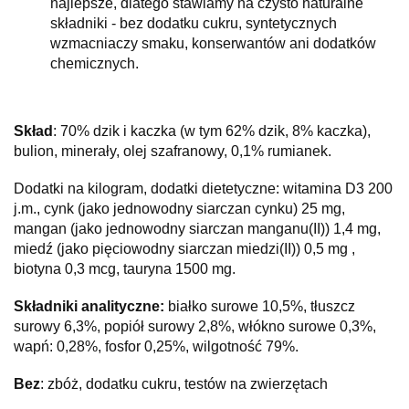
najlepsze, dlatego stawiamy na czysto naturalne
składniki - bez dodatku cukru, syntetycznych
wzmacniaczy smaku, konserwantów ani dodatków
chemicznych.
Skład
: 70% dzik i kaczka (w tym 62% dzik, 8% kaczka),
bulion, minerały, olej szafranowy, 0,1% rumianek.
Dodatki na kilogram, dodatki dietetyczne: witamina D3 200
j.m., cynk (jako jednowodny siarczan cynku) 25 mg,
mangan (jako jednowodny siarczan manganu(II)) 1,4 mg,
miedź (jako pięciowodny siarczan miedzi(II)) 0,5 mg ,
biotyna 0,3 mcg, tauryna 1500 mg.
Składniki analityczne:
białko surowe 10,5%, tłuszcz
surowy 6,3%, popiół surowy 2,8%, włókno surowe 0,3%,
wapń: 0,28%, fosfor 0,25%, wilgotność 79%.
Bez
: zbóż, dodatku cukru, testów na zwierzętach