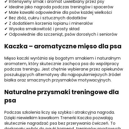
✔ Intensywny smak i aromat uwielbiany przez psy
✔ Idealne jako nagroda podczas treningów i spacerów
✔ Małe kawałki odpowiednie dla psów każdej wielkości
✔ Bez zbóż, cukru i sztucznych dodatków
✔ Z dodatkiem korzenia łopianu i minerałów
✔ Wysoka smakowitość i prosty skład
✔ Odpowiednie dla szczeniąt, psów dorosłych i seniorów
Kaczka – aromatyczne mięso dla psa
Mięso kaczki wyróżnia się bogatym smakiem i naturalnym
aromatem, który skutecznie zachęca psa do współpracy
podczas treningu. Jest chętnie wybierane przez opiekunów
poszukujących alternatywy dla najpopularniejszych źródeł
białka oraz smacznych przysmaków motywacyjnych.
Naturalne przysmaki treningowe dla
psa
Podczas szkolenia liczy się szybka i atrakcyjna nagroda.
Dzięki niewielkim kawałkom Trenerki Kaczka pozwalają
skutecznie nagradzać psa bez przerywania ćwiczeń. To
doskonały wybór do nauki komend, treningów sportowych,