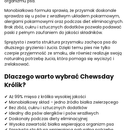
organizmu psa.
Monobiałkowa formuła sprawia, że przysmak doskonale
sprawdza się u psów z wrażliwym układem pokarmowym,
alergiami pokarmowymi oraz podczas diet eliminacyjnych.
Brak zbóż, cukru i sztucznych dodatków pozwala podawać
paski z pełnym zaufaniem do jakości składników.
Sprężysta i zwarta struktura przysmaku zachęca psa do
dłuższego gryzienia i żucia. Dzięki temu pies nie tylko
czerpie przyjemność ze smaku, ale również realizuje swoją
naturalną potrzebę żucia, która pomaga się wyciszyć i
zrelaksować.
Dlaczego warto wybrać Chewsday
Królik?
✔ Aż 99% mięsa z królika wysokiej jakości
✔ Monobiałkowy skład – jedno źródło białka zwierzęcego
✔ Bez zbóż, cukru i sztucznych dodatków
✔ Idealny dla psów alergików i psów wrażliwych
✔ Doskonały podczas diety eliminacyjnej
✔ Wysoka zawartość białka wspierająca organizm psa
✔ Sprężysta struktura wspierająca naturalną potrzebę