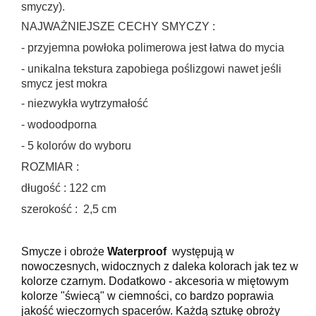
smyczy).
NAJWAŻNIEJSZE CECHY SMYCZY :
-
przyjemna powłoka polimerowa jest łatwa do mycia
-
unikalna tekstura zapobiega poślizgowi nawet jeśli
smycz jest mokra
-
niezwykła wytrzymałość
-
wodoodporna
-
5 kolorów do wyboru
ROZMIAR :
długość : 122 cm
szerokość : 2,5 cm
Smycze i obroże
Waterproof
występują w
nowoczesnych, widocznych z daleka kolorach jak tez w
kolorze czarnym. Dodatkowo - akcesoria w miętowym
kolorze "świecą" w ciemności, co bardzo poprawia
jakość wieczornych spacerów. Każdą sztukę obroży