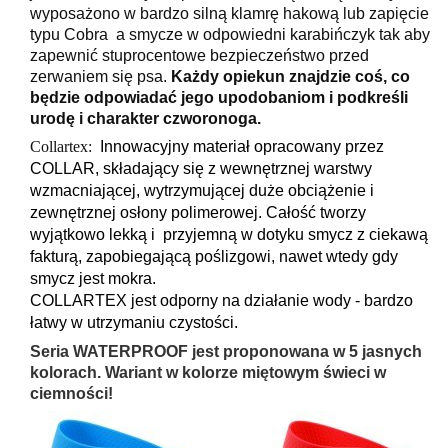
wyposażono w bardzo silną klamrę hakową lub zapięcie
typu Cobra a smycze w odpowiedni karabińczyk tak aby
zapewnić stuprocentowe bezpieczeństwo przed
zerwaniem się psa.
Każdy opiekun znajdzie coś, co
będzie odpowiadać jego upodobaniom i podkreśli
urodę i charakter czworonoga.
Collartex:
Innowacyjny materiał opracowany przez
COLLAR, składający się z wewnętrznej warstwy
wzmacniającej, wytrzymującej duże obciążenie i
zewnętrznej osłony polimerowej. Całość tworzy
wyjątkowo lekką i przyjemną w dotyku smycz z ciekawą
fakturą, zapobiegającą poślizgowi, nawet wtedy gdy
smycz jest mokra.
COLLARTEX jest odporny na działanie wody - bardzo
łatwy w utrzymaniu czystości.
Seria WATERPROOF jest proponowana w 5 jasnych
kolorach. Wariant w kolorze miętowym świeci w
ciemności!