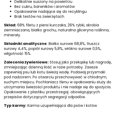
Delikatnie suszony na powietrzu
Bez cukru, barwników i aromatów
Opakowanie nadające się do recyklingu
Brak testów na zwierzętach
Skład:
68% filetu z piersi kurczaka, 26% rybki, skrobia
ziemniaczana, białko grochu, naturalna gliceryna roślinna,
minerały.
Składniki analityczne
: Białko surowe 68,8%, tłuszcz
surowy 4,4%, popiół surowy 5,8%, włókno surowe 0,5%,
wilgotność 15%.
Zalecenia żywieniowe:
Stosuj jako przekąskę lub nagrodę,
zmniejszając dzienną ilość w razie potrzeby. Zawsze
zapewniaj psu lub kotu świeżą wodę. Podawaj przysmaki
pod nadzorem. Po otwarciu przechowywać w chłodnym,
suchym miejscu. Pochłaniacz tlenu w opakowaniu służy do
utrzymania świeżości produktu i nie nadaje się do spożycia.
Opakowanie z plastiku: przestrzegaj obowiązujących
przepisów dotyczących segregacji odpadów.
Typ karmy:
Karma uzupełniająca dla psów i kotów