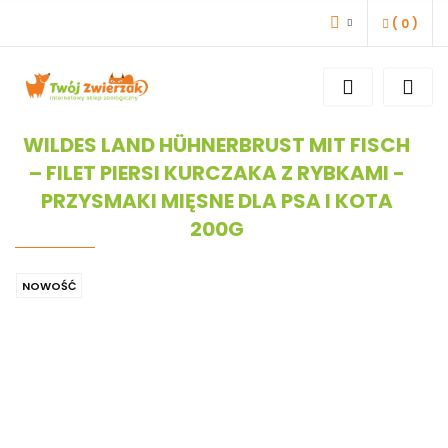
(
0
)
ZALOGUJ SIĘ
ZAREJESTRUJ SIĘ
DODAJ ZGŁOSZENIE
WILDES LAND HÜHNERBRUST MIT FISCH
– FILET PIERSI KURCZAKA Z RYBKAMI -
PRZYSMAKI MIĘSNE DLA PSA I KOTA
200G
NOWOŚĆ