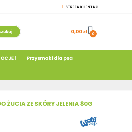
STREFA KLIENTA
a
! PROMOCJE !
ZALOGUJ SIĘ
acja
ZAREJESTRUJ SIĘ
0,00 zł
0
DODAJ ZGŁOSZENIE
OCJE !
Przysmaki dla psa
 ŻUCIA ZE SKÓRY JELENIA 80G