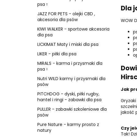
psa
Dla 
JAZZ FOR PETS - olejki CBD ,
akcesoria dla psów
WOW DO
KIWI WALKER - sportowe akcesoria
p
dla psa
p
p
LICKIMAT Maty i miski dla psa
p
LIKER - piłki dla psa
o
MIRALS - karma i przysmaki dla
Dowi
psa
Hirs
Nutri WILD karmy i przysmaki dla
psów
Jak pr
PITCHDOG - dyski, piłki rugby,
hantel i ringi - zabawki dla psa
Gryzaki
szczeln
PULLER - zabawki szkoleniowe dla
jakość 
psów
Pure Nature - karmy prosto z
Czy je
natury
Tak! Dz