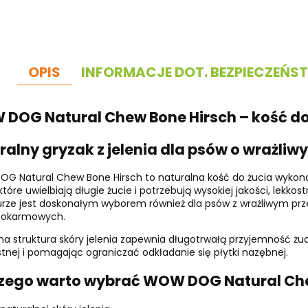
OPIS
INFORMACJE DOT. BEZPIECZEŃS
DOG Natural Chew Bone Hirsch – kość do ż
ralny gryzak z jelenia dla psów o wrażl
 Natural Chew Bone Hirsch to naturalna kość do żucia wykonan
które uwielbiają długie żucie i potrzebują wysokiej jakości, lekk
urze jest doskonałym wyborem również dla psów z wrażliwym 
 pokarmowych.
na struktura skóry jelenia zapewnia długotrwałą przyjemność żu
tnej i pomagając ograniczać odkładanie się płytki nazębnej.
zego warto wybrać WOW DOG Natural Che