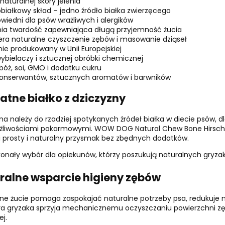
naturalnej skóry jelenia
iałkowy skład – jedno źródło białka zwierzęcego
iedni dla psów wrażliwych i alergików
ia twardość zapewniająca długą przyjemność żucia
ra naturalne czyszczenie zębów i masowanie dziąseł
ie produkowany w Unii Europejskiej
ybielaczy i sztucznej obróbki chemicznej
bóż, soi, GMO i dodatku cukru
konserwantów, sztucznych aromatów i barwników
katne białko z dziczyzny
na należy do rzadziej spotykanych źródeł białka w diecie psów, 
liwościami pokarmowymi. WOW DOG Natural Chew Bone Hirsch za
 prosty i naturalny przysmak bez zbędnych dodatków.
onały wybór dla opiekunów, którzy poszukują naturalnych gryzak
ralne wsparcie higieny zębów
ne żucie pomaga zaspokajać naturalne potrzeby psa, redukuje n
ra gryzaka sprzyja mechanicznemu oczyszczaniu powierzchni zę
j.