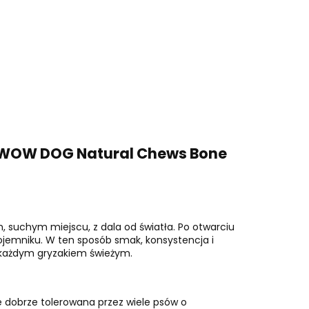
a! WOW DOG Natural Chews Bone
m, suchym miejscu, z dala od światła. Po otwarciu
jemniku. W ten sposób smak, konsystencja i
ł każdym gryzakiem świeżym.
ie dobrze tolerowana przez wiele psów o