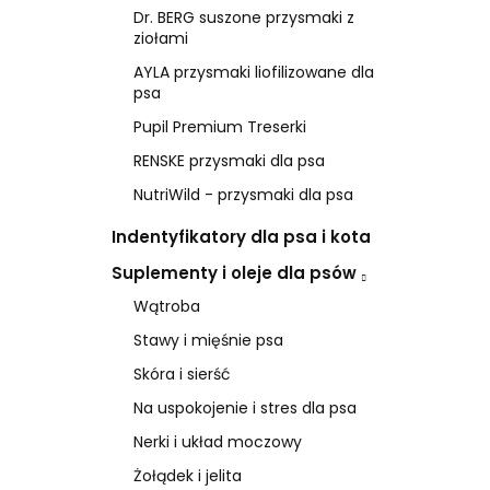
Dr. BERG suszone przysmaki z
ziołami
AYLA przysmaki liofilizowane dla
psa
Pupil Premium Treserki
RENSKE przysmaki dla psa
NutriWild - przysmaki dla psa
Indentyfikatory dla psa i kota
Suplementy i oleje dla psów
Wątroba
Stawy i mięśnie psa
Skóra i sierść
Na uspokojenie i stres dla psa
Nerki i układ moczowy
Żołądek i jelita