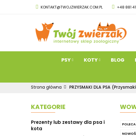
KONTAKT@TWOJZWIERZAK.COM.PL
+48 881 4
PSY
KOTY
Przysmaki dla 
PSY
KOTY
BLOG
Strona główna
PRZYSMAKI DLA PSA (Przysmaki
KATEGORIE
WOW 
Prezenty lub zestawy dla psa i
POLECA
kota
NOWOŚ