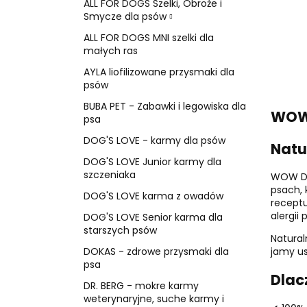
ALL FOR DOGS Szelki, Obroże i
Smycze dla psów
ALL FOR DOGS MNI szelki dla
małych ras
AYLA liofilizowane przysmaki dla
psów
BUBA PET - Zabawki i legowiska dla
WOW 
psa
DOG'S LOVE - karmy dla psów
Natu
DOG'S LOVE Junior karmy dla
szczeniaka
WOW DOG
psach, 
DOG'S LOVE karma z owadów
recept
alergii
DOG'S LOVE Senior karma dla
starszych psów
Natural
DOKAS - zdrowe przysmaki dla
jamy us
psa
Dlac
DR. BERG - mokre karmy
weterynaryjne, suche karmy i