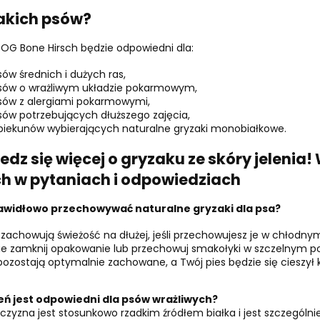
jakich psów?
G Bone Hirsch będzie odpowiedni dla:
sów średnich i dużych ras,
sów o wrażliwym układzie pokarmowym,
sów z alergiami pokarmowymi,
sów potrzebujących dłuższego zajęcia,
piekunów wybierających naturalne gryzaki monobiałkowe.
edz się więcej o gryzaku ze skóry jeleni
ch w pytaniach i odpowiedziach
awidłowo przechowywać naturalne gryzaki dla psa?
 zachowują świeżość na dłużej, jeśli przechowujesz je w chłodny
ie zamknij opakowanie lub przechowuj smakołyki w szczelnym po
pozostają optymalnie zachowane, a Twój pies będzie się cieszy
leń jest odpowiedni dla psów wrażliwych?
iczyzna jest stosunkowo rzadkim źródłem białka i jest szczególn