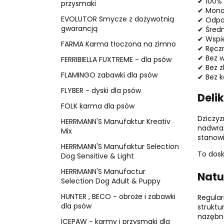
✔ 100% 
przysmaki
✔ Monob
EVOLUTOR Smycze z dożywotnią
✔ Odpow
gwarancją
✔ Średn
✔ Wspie
FARMA Karma tłoczona na zimno
✔ Ręczn
✔ Bez w
FERRIBIELLA FUXTREME - dla psów
✔ Bez z
FLAMINGO zabawki dla psów
✔ Bez 
FLYBER - dyski dla psów
Deli
FOLK karma dla psów
Dziczyz
HERRMANN'S Manufaktur Kreativ
nadwraż
Mix
stanowi
HERRMANN'S Manufaktur Selection
To dosk
Dog Sensitive & Light
HERRMANN'S Manufactur
Natu
Selection Dog Adult & Puppy
HUNTER , BECO - obroże i zabawki
Regular
dla psów
struktu
nazębne
ICEPAW - karmy i przysmaki dla