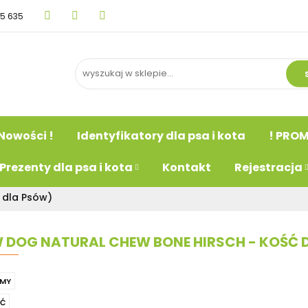
15 635
BLOG
Nowości !
Identyfikatory dla psa i kot
psa
Prezenty dla psa i kota
Kontakt
Rejestr
Nowości !
Identyfikatory dla psa i kota
! PROM
Prezenty dla psa i kota
Kontakt
Rejestracja
 dla Psów)
DOG NATURAL CHEW BONE HIRSCH - KOŚĆ DO
MY
Ć