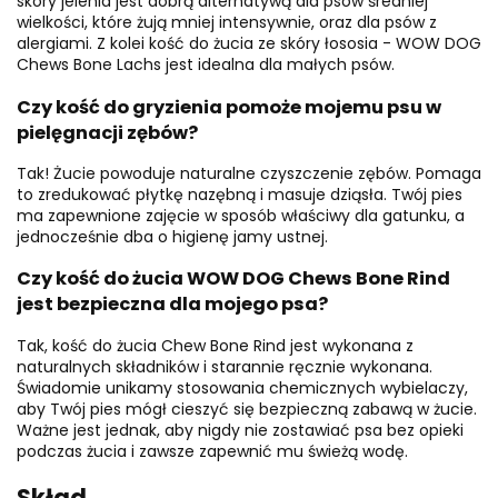
skóry jelenia jest dobrą alternatywą dla psów średniej
wielkości, które żują mniej intensywnie, oraz dla psów z
alergiami. Z kolei kość do żucia ze skóry łososia - WOW DOG
Chews Bone Lachs jest idealna dla małych psów.
Czy kość do gryzienia pomoże mojemu psu w
pielęgnacji zębów?
Tak! Żucie powoduje naturalne czyszczenie zębów. Pomaga
to zredukować płytkę nazębną i masuje dziąsła. Twój pies
ma zapewnione zajęcie w sposób właściwy dla gatunku, a
jednocześnie dba o higienę jamy ustnej.
Czy kość do żucia WOW DOG Chews Bone Rind
jest bezpieczna dla mojego psa?
Tak, kość do żucia Chew Bone Rind jest wykonana z
naturalnych składników i starannie ręcznie wykonana.
Świadomie unikamy stosowania chemicznych wybielaczy,
aby Twój pies mógł cieszyć się bezpieczną zabawą w żucie.
Ważne jest jednak, aby nigdy nie zostawiać psa bez opieki
podczas żucia i zawsze zapewnić mu świeżą wodę.
Skład