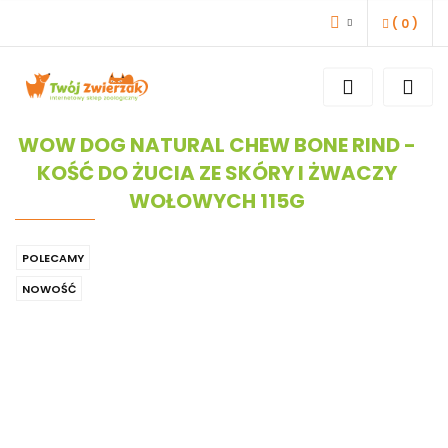
(
0
)
ZALOGUJ SIĘ
ZAREJESTRUJ SIĘ
DODAJ ZGŁOSZENIE
WOW DOG NATURAL CHEW BONE RIND -
KOŚĆ DO ŻUCIA ZE SKÓRY I ŻWACZY
WOŁOWYCH 115G
POLECAMY
NOWOŚĆ