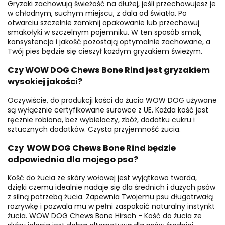
Gryzaki zachowują świeżość na dłużej, jeśli przechowujesz je
w chłodnym, suchym miejscu, z dala od światła. Po
otwarciu szczelnie zamknij opakowanie lub przechowuj
smakołyki w szczelnym pojemniku. W ten sposób smak,
konsystencja i jakość pozostają optymalnie zachowane, a
Twój pies będzie się cieszył każdym gryzakiem świeżym.
Czy WOW DOG Chews Bone Rind jest gryzakiem
wysokiej jakości?
Oczywiście, do produkcji kości do żucia WOW DOG używane
są wyłącznie certyfikowane surowce z UE. Każda kość jest
ręcznie robiona, bez wybielaczy, zbóż, dodatku cukru i
sztucznych dodatków. Czysta przyjemność żucia.
Czy WOW DOG Chews Bone Rind będzie
odpowiednia dla mojego psa?
Kość do żucia ze skóry wołowej jest wyjątkowo twarda,
dzięki czemu idealnie nadaje się dla średnich i dużych psów
z silną potrzebą żucia. Zapewnia Twojemu psu długotrwałą
rozrywkę i pozwala mu w pełni zaspokoić naturalny instynkt
żucia. WOW DOG Chews Bone Hirsch - Kość do żucia ze