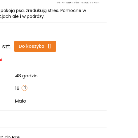
pokoją psa, zredukują stres. Pomocne w
jach ale i w podróży.
szt.
Do koszyka
i
48 godzin
16
Mało
kt do PDF