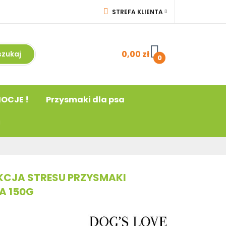
STREFA KLIENTA
a
! PROMOCJE !
ZALOGUJ SIĘ
acja
ZAREJESTRUJ SIĘ
0,00 zł
0
DODAJ ZGŁOSZENIE
OCJE !
Przysmaki dla psa
DUKCJA STRESU PRZYSMAKI
A 150G