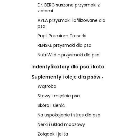
Dr. BERG suszone przysmaki z
ziołami
AYLA przysmaki liofilizowane dla
psa
Pupil Premium Treserki
RENSKE przysmaki dla psa
NutriWild - przysmaki dla psa
Indentyfikatory dla psa i kota
Suplementy i oleje dla psów
Wątroba
Stawy i mięśnie psa
Skóra i sierść
Na uspokojenie i stres dla psa
Nerki i układ moczowy
Żołądek i jelita