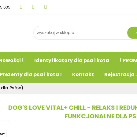
15 635
BLOG
Nowości !
Identyfikatory dla psa i kot
psa
Prezenty dla psa i kota
Kontakt
Rejestr
Nowości !
Identyfikatory dla psa i kota
! PROM
Prezenty dla psa i kota
Kontakt
Rejestracja
 dla Psów)
DOG'S LOVE VITAL+ CHILL - RELAKS I RE
FUNKCJONALNE DLA PS
MY