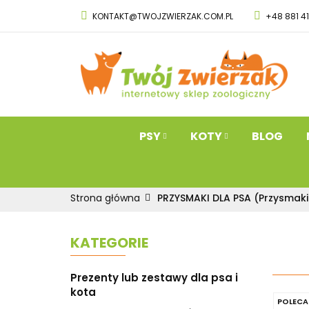
KONTAKT@TWOJZWIERZAK.COM.PL
+48 881 4
PSY
KOTY
Przysmaki dla 
PSY
KOTY
BLOG
Strona główna
PRZYSMAKI DLA PSA (Przysmaki
KATEGORIE
Prezenty lub zestawy dla psa i
kota
POLECA