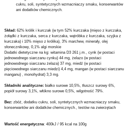
cukru, soli, syntetycznych wzmacniaczy smaku, konserwantów
ani dodatków chemicznych.
Skład:
62% królik i kurczak (w tym 52% kurczaka (mięso z kurczaka,
żołądki z kurczaka, serca z kurczaka, wątróbka z kurczaka, szyjka z
kurczaka) i 10% mięso z królika), 3% marchew, minerały, olej
słonecznikowy, 0,1% algi morskie
Dodatki dietetyczne na kg: witamina D3 261 j.m., cynk (w postaci
jednowodnego siarczanu cynku) 44 mg, żelazo (w postaci
jednowodnego siarczanu żelaza) 37 mg, miedź (w postaci
pięciowodnego siarczanu miedzi) 4,4 mg, mangan (w postaci siarczanu
manganu) , monohydrat) 3,3 mg.
Składniki analityczne:
białko surowe 10,5%, tłuszcz surowy 6%,
popiół surowy 3,1%, włókno surowe 0,5%, wilgotność 79%.
Bez:
zbóż, dodatku cukru, soli, syntetycznych wzmacniaczy smaku,
konserwantów ani dodatków chemicznych., testów na zwierzętach
Wartość energetyczna
: 400kJ / 95 kcal na 100g