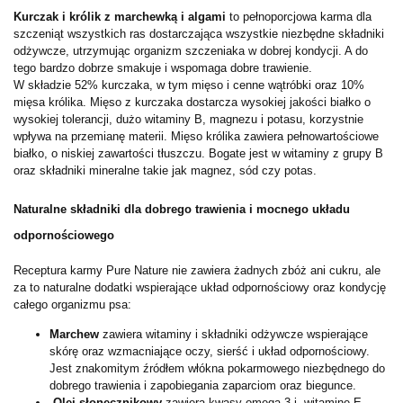
Kurczak i królik z marchewką i algami
to pełnoporcjowa karma dla
szczeniąt wszystkich ras dostarczająca wszystkie niezbędne składniki
odżywcze, utrzymując organizm szczeniaka w dobrej kondycji. A do
tego bardzo dobrze smakuje i wspomaga dobre trawienie.
W składzie 52% kurczaka, w tym mięso i cenne wątróbki oraz 10%
mięsa królika. Mięso z kurczaka dostarcza wysokiej jakości białko o
wysokiej tolerancji, dużo witaminy B, magnezu i potasu, korzystnie
wpływa na przemianę materii. Mięso królika zawiera pełnowartościowe
białko, o niskiej zawartości tłuszczu. Bogate jest w witaminy z grupy B
oraz składniki mineralne takie jak magnez, sód czy potas.
Naturalne składniki dla dobrego trawienia i mocnego układu
odpornościowego
Receptura karmy Pure Nature nie zawiera żadnych zbóż ani cukru, ale
za to naturalne dodatki wspierające układ odpornościowy oraz kondycję
całego organizmu psa:
Marchew
zawiera witaminy i składniki odżywcze wspierające
skórę oraz wzmacniające oczy, sierść i układ odpornościowy.
Jest znakomitym źródłem włókna pokarmowego niezbędnego do
dobrego trawienia i zapobiegania zaparciom oraz biegunce.
Olej słonecznikowy
zawiera kwasy omega-3 i witaminę E,