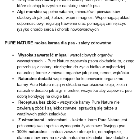
które działają korzystnie na skórę i sierść psa.
Algi morskie
są pełne witamin, minerałów i pierwiastków
śladowych jak jod, żelazo, wapń i magnez. Wspomagają układ
odpornościowy, regulują trawienie oraz pomagają zmniejszyć
ryzyko chorób serca i chorób nowotworowych
PURE NATURE mokra karma dla psa - zalety zdrowotne
Wysoka zawartość mięsa
i wartościowych organów
wewnętrznych - Pure Nature zapewnia psom dokładnie to, czego
potrzebują z natury: niezbędne do życia białko w najbardziej
naturalnej formie z mięsa i organów jak płuca, serce, wątróbka.
Naturalne dodatki
wspierające funkcjonowanie organizmu -
karmy Pure Nature mają w składzie wartościowe oleje, zioła i
naturalne dodatki jak algi morskie, wszystko aby zapewnić psu
dobrą kondycję na długie lata
Receptura bez zbóż
- wszystkie karmy Pure Nature nie
zawierają zbóż i są lekkostrawne, sprawdzą się także u
wrażliwych psich żołądków.
Z witaminami
i minerałami - każda z karm Pure Nature jest
pełnoporcjowa i spełnia wymagania żywieniowe Twojego psa.
100% naturalne
- natura zawsze oferuje to, co najlepsze,
dlatego stawiamy na czysto naturalne składniki - bez dodatku