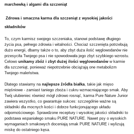
marchewką i algami dla szczeniąt
Zdrowa i smaczna karma dla szczeniąt z wysokiej jakości
składników
To, czym karmisz swojego szczeniaka, stanowi podstawę długiego
życia psa, pełnego zdrowia i witalności. Chociaż szczenięta potrzebują
dużo energii, dbamy także o to, aby zbyt duża ilość węglowodanów nie
przesyciła Twojego psa i nie spowodowała jego zbyt szybkiego wzrostu.
Celowo
unikamy zbóż i zbyt dużej ilości węglowodanów
w karmie
dla szczeniąt, ponieważ niepotrzebnie obciążają one metabolizm
Twojego maleństwa.
Dlatego stawiamy na
najlepsze źródła białka
, takie jak mięso
mięśniowe - zamiast taniego zboża i cukru wzmacniającego smak. Aby
Twój ulubieniec również mógł zdrowo rosnąć, karma Pure Nature Junior
zawiera wszystko, co gwarantuje sukces: szczególnie ważne są
składniki dla mocnych kości i dobrze funkcjonującego układu
odpornościowego. Sprawdzone receptury i wysokiej jakości składniki to
podstawa wspaniałego smaku PURE NATURE. Nawet psy o wysokich
wymaganiach smakowych doceniają smak PURE NATURE i wylizują
miskę do ostatniego kęsa.