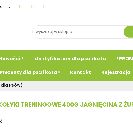
15 635
BLOG
Nowości !
Identyfikatory dla psa i kot
psa
Prezenty dla psa i kota
Kontakt
Rejestr
Nowości !
Identyfikatory dla psa i kota
! PROM
Prezenty dla psa i kota
Kontakt
Rejestracja
 dla Psów)
OŁYKI TRENINGOWE 400G JAGNIĘCINA Z ŻUR
Ć