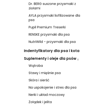
Dr. BERG suszone przysmaki z
ziołami
AYLA przysmaki liofilizowane dla
psa
Pupil Premium Treserki
RENSKE przysmaki dla psa
NutriWild - przysmaki dla psa
Indentyfikatory dla psa i kota
Suplementy i oleje dla psów
Wątroba
Stawy i mięśnie psa
Skóra i sierść
Na uspokojenie i stres dla psa
Nerki i układ moczowy
Żołądek i jelita