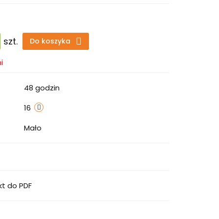
szt.
Do koszyka
i
48 godzin
16
Mało
kt do PDF