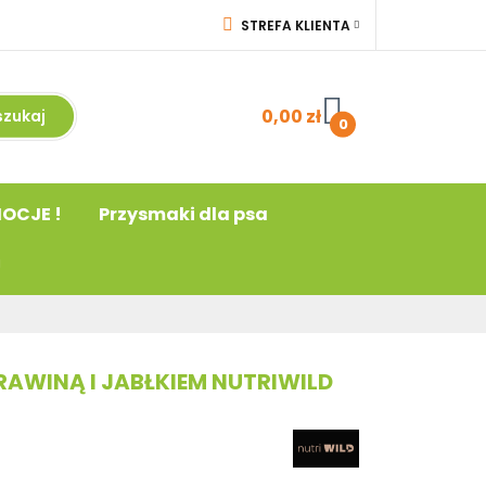
STREFA KLIENTA
a
! PROMOCJE !
ZALOGUJ SIĘ
acja
ZAREJESTRUJ SIĘ
0,00 zł
0
DODAJ ZGŁOSZENIE
OCJE !
Przysmaki dla psa
AWINĄ I JABŁKIEM NUTRIWILD