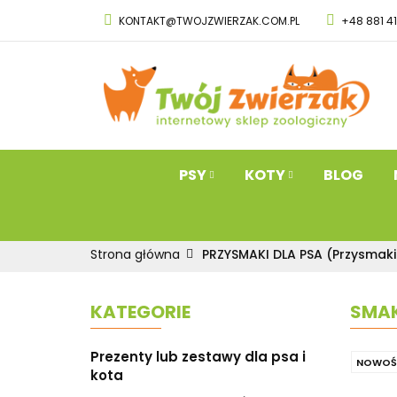
KONTAKT@TWOJZWIERZAK.COM.PL
+48 881 4
PSY
KOTY
Przysmaki dla 
PSY
KOTY
BLOG
Strona główna
PRZYSMAKI DLA PSA (Przysmaki
KATEGORIE
SMAK
Prezenty lub zestawy dla psa i
NOWOŚ
kota