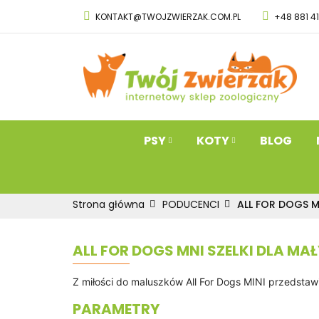
KONTAKT@TWOJZWIERZAK.COM.PL
+48 881 4
PSY
KOTY
Przysmaki dla 
PSY
KOTY
BLOG
Strona główna
PODUCENCI
ALL FOR DOGS MN
ALL FOR DOGS MNI SZELKI DLA MA
Z miłości do maluszków All For Dogs MINI przedstaw
PARAMETRY