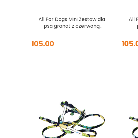
All For Dogs Mini Zestaw dla
All
psa granat z czerwoną
kokardą w białe kropki Rozm.
M
105.00
105.