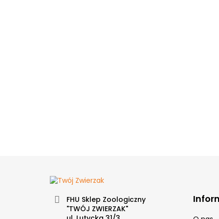
Infor
FHU Sklep Zoologiczny
"TWÓJ ZWIERZAK"
ul. Lutycka 31/3