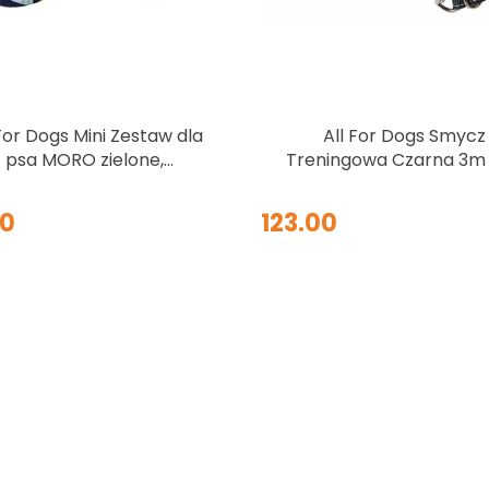
 For Dogs Mini Zestaw dla
All For Dogs Smycz
psa MORO zielone,
Treningowa Czarna 3m /
anatowe i żółte grochy
cm
Rozm. S
00
123.00