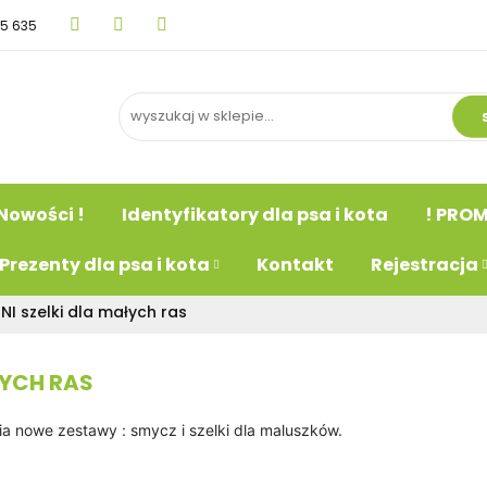
15 635
BLOG
Nowości !
Identyfikatory dla psa i kot
psa
Prezenty dla psa i kota
Kontakt
Rejestr
Nowości !
Identyfikatory dla psa i kota
! PROM
Prezenty dla psa i kota
Kontakt
Rejestracja
I szelki dla małych ras
ŁYCH RAS
ia nowe zestawy : smycz i szelki dla maluszków.