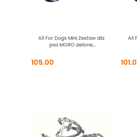
All For Dogs Mini Zestaw dla
All
psa MORO zielone,
granatowe i żółte grochy
gr
Rozm. M
105.00
101.