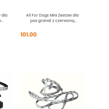
 dla
All For Dogs Mini Zestaw dla
m
psa granat z czerwoną
kokardą w białe kropki Rozm.
S
101.00