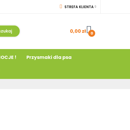
STREFA KLIENTA
a
! PROMOCJE !
ZALOGUJ SIĘ
acja
ZAREJESTRUJ SIĘ
0,00 zł
0
DODAJ ZGŁOSZENIE
OCJE !
Przysmaki dla psa