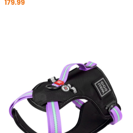
179.99