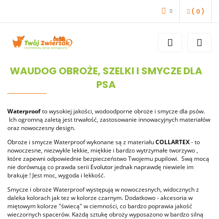
(
0
)
ZALOGUJ SIĘ
ZAREJESTRUJ SIĘ
DODAJ ZGŁOSZENIE
WAUDOG OBROŻE, SZELKI I SMYCZE DLA
PSA
Waterproof
to wysokiej jakości, wodoodporne obroże i smycze dla psów.
Ich ogromną zaletą jest trwałość, zastosowanie innowacyjnych materiałów
oraz nowoczesny design.
Obroże i smycze Waterproof wykonane są z materiału
COLLARTEX
- to
nowoczesne, niezwykle lekkie, miękkie i bardzo wytrzymałe tworzywo ,
które zapewni odpowiednie bezpieczeństwo Twojemu pupilowi. Swą mocą
nie dorównują co prawda serii
Evolutor
jednak naprawdę niewiele im
brakuje ! Jest moc, wygoda i lekkość.
Smycze i obroże Waterproof występują w nowoczesnych, widocznych z
daleka kolorach jak tez w kolorze czarnym. Dodatkowo - akcesoria w
miętowym kolorze "świecą" w ciemności, co bardzo poprawia jakość
wieczornych spacerów. Każdą sztukę obroży wyposażono w bardzo silną