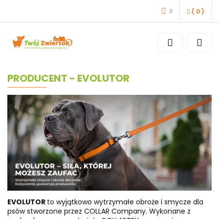
(
0
)
ZALOGUJ SIĘ
ZAREJESTRUJ SIĘ
DODAJ ZGŁOSZENIE
PRODUCENT - EVOLUTOR
EVOLUTOR
to wyjątkowo wytrzymałe obroże i smycze dla
psów stworzone przez COLLAR Company. Wykonane z