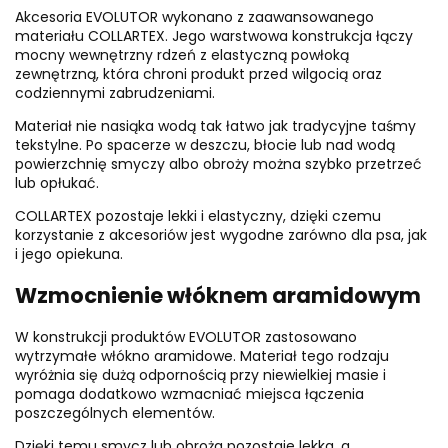
Akcesoria EVOLUTOR wykonano z zaawansowanego
materiału COLLARTEX. Jego warstwowa konstrukcja łączy
mocny wewnętrzny rdzeń z elastyczną powłoką
zewnętrzną, która chroni produkt przed wilgocią oraz
codziennymi zabrudzeniami.
Materiał nie nasiąka wodą tak łatwo jak tradycyjne taśmy
tekstylne. Po spacerze w deszczu, błocie lub nad wodą
powierzchnię smyczy albo obroży można szybko przetrzeć
lub opłukać.
COLLARTEX pozostaje lekki i elastyczny, dzięki czemu
korzystanie z akcesoriów jest wygodne zarówno dla psa, jak
i jego opiekuna.
Wzmocnienie włóknem aramidowym
W konstrukcji produktów EVOLUTOR zastosowano
wytrzymałe włókno aramidowe. Materiał tego rodzaju
wyróżnia się dużą odpornością przy niewielkiej masie i
pomaga dodatkowo wzmacniać miejsca łączenia
poszczególnych elementów.
Dzięki temu smycz lub obroża pozostaje lekka, a