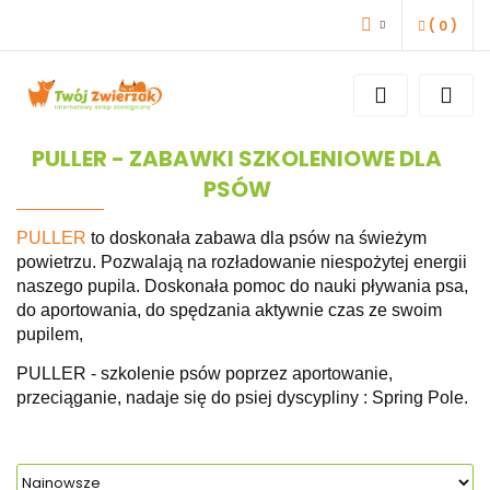
(
0
)
ZALOGUJ SIĘ
ZAREJESTRUJ SIĘ
DODAJ ZGŁOSZENIE
PULLER - ZABAWKI SZKOLENIOWE DLA
PSÓW
PULLER
to doskonała zabawa dla psów na świeżym
powietrzu. Pozwalają na rozładowanie niespożytej energii
naszego pupila. Doskonała pomoc do nauki pływania psa,
do aportowania, do spędzania aktywnie czas ze swoim
pupilem,
PULLER - szkolenie psów poprzez aportowanie,
przeciąganie, nadaje się do psiej dyscypliny : Spring Pole.