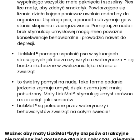
wypełniając wszystkie małe pęknięcia i szczeliny. Pies
liże matę, aby zdobyć smakołyk. Powtarzające się
lizanie działa kojąco ponieważ uwalnia endorfiny do
organizmu. Uspokaja psa, a ponadto utrzymuje go w
stanie skupienia i zaangażowania. Pamiętaj, że nuda i
brak stymulacji umysłowej mogą mieć poważne
konsekwencje behawioralne i prowadzić nawet do
depresji.
LickiMat® pomaga uspokoić psa w sytuacjach
stresujących jak burza czy wizyta u weterynarza - są
bardzo skuteczne w zwalczaniu lęku i stresu u
zwierząt
to świetny pomysł na nudę, taka forma podania
jedzenia zajmuje umysł, dzięki czemu jest mniej
pobudzony. Maty LickiMat® stymulują umysł zarówno
u szczeniąt jak i seniorów
LickiMat® są polecane przez weterynarzy i
behawiorystów zwierząt na całym świecie!
Ważne: aby maty LickiMat®były dla psów atrakcyjne
nie powinny być dostępne dla nich cały czas, a jedynie