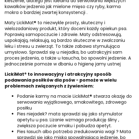
kieszenie, dlatego jest idealna do serwowania większych
kawałków jedzenia jak mielone mięso czy ryby, karma
mokra o bardziej zwartej konsystencji .
Maty LickiMat® to niezwykle prosty, skuteczny i
wielozadaniowy produkt, który doceni każdy opiekun psa.
Poprawią samopoczucie i zdrowie. Maty odstresowują,
uspokajają, relaksują, są bardzo skuteczne w zwalczaniu
leku i stresu u zwierząt. To także zabawa stymulująca
umysłowo. Sprawdzi się u niejadka, bo uatrakcyjni sam
proces jedzenia, a także u łasucha, bo spowolni jedzenie. A
jednocześnie pomoże w dbaniu o higienę jamy ustnej
LickiMat® to innowacyjny i atrakcyjny sposób
podawania posiłków dla psów - pomoże w wielu
problemach związanych z żywieniem:
Podanie karmy na macie LickiMat® stwarza okazję do
serwowania wyjątkowego, smakowitego, zdrowego
posiłku
Pies niejadek? mata sprawdzi się jako stymulator
apetytu u psa. Lizanie wzmaga produkcję śliny ,
zwiększa poczucie smaku i pobudza apetyt.
Pies łasuch albo potrzeba zredukowania wagi ? Mata
sprawdzi się jako miska spowalniająca jedzenie, bo