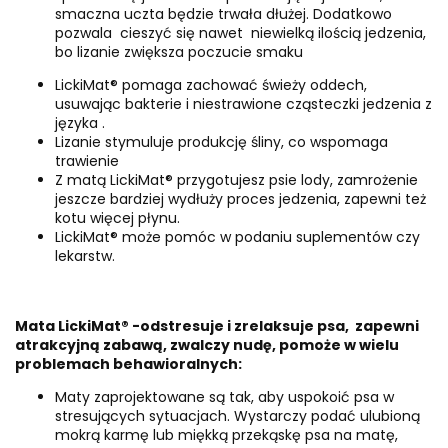
smaczna uczta będzie trwała dłużej. Dodatkowo
pozwala cieszyć się nawet niewielką ilością jedzenia,
bo lizanie zwiększa poczucie smaku
LickiMat® pomaga zachować świeży oddech,
usuwając bakterie i niestrawione cząsteczki jedzenia z
języka .
Lizanie stymuluje produkcję śliny, co wspomaga
trawienie
Z matą LickiMat® przygotujesz psie lody, zamrożenie
jeszcze bardziej wydłuży proces jedzenia, zapewni też
kotu więcej płynu.
LickiMat® może pomóc w podaniu suplementów czy
lekarstw.
Mata
LickiMat® -odstresuje i zrelaksuje psa, zapewni
atrakcyjną zabawą, zwalczy nudę, pomoże w wielu
problemach behawioralnych:
Maty zaprojektowane są tak, aby uspokoić psa w
stresujących sytuacjach. Wystarczy podać ulubioną
mokrą karmę lub miękką przekąskę psa na matę,