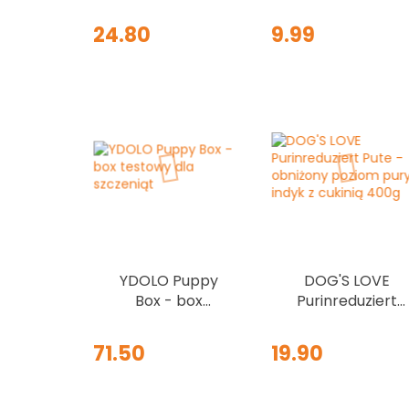
Collagen Small 3
80 g - paski
x 15 g – gryzaki
mięsne dla psa
24.80
9.99
kolagenowe dla
małych psów
YDOLO Puppy
DOG'S LOVE
Box - box
Purinreduziert
testowy dla
Pute - obniżony
szczeniąt
poziom puryn
71.50
19.90
indyk z cukinią
400g