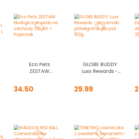
Eco Pets
GLOBE BUDDY
ZESTAW
Luxx Rewards -
Ekologiczne
przysmaki
worki na
półwilgotne dla
34.50
29.99
2
odchody 120 szt
psa 150g
+ Pojemnik