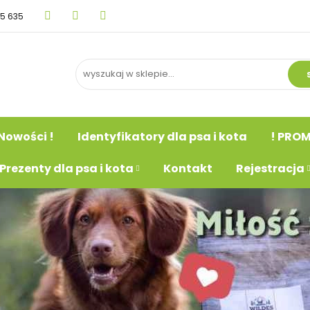
15 635
BLOG
Nowości !
Identyfikatory dla psa i kot
psa
Prezenty dla psa i kota
Kontakt
Rejestr
Nowości !
Identyfikatory dla psa i kota
! PROM
Prezenty dla psa i kota
Kontakt
Rejestracja