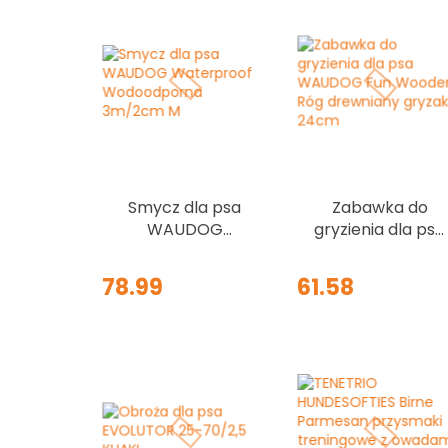
Smycz dla psa
Zabawka do
WAUDOG
gryzienia dla psa
Waterproof
WAUDOG Fun
Wodoodporna
Wooden Róg
78.99
61.58
3m/2cm M
drewniany
gryzak L 24cm