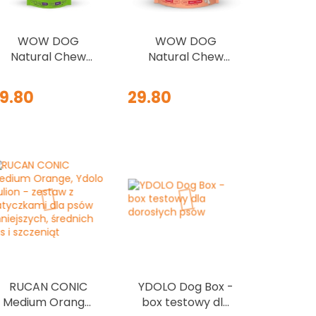
WOW DOG
WOW DOG
Natural Chew
Natural Chew
Bone Rind - kość
Bone Lachs -
do żucia ze skóry
gryzak ze skóry
9.80
29.80
i żwaczy
łososia 2szt.x45g
wołowych 115g
RUCAN CONIC
YDOLO Dog Box -
Medium Orange,
box testowy dla