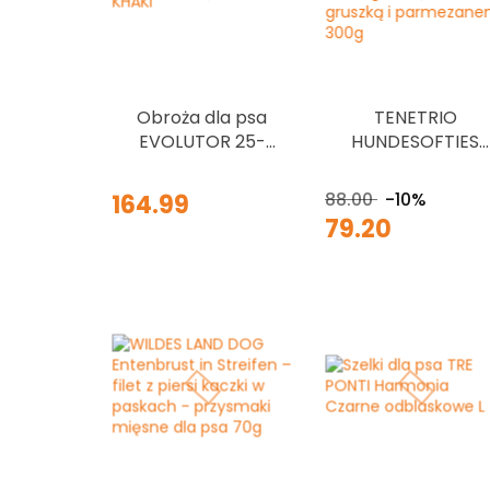
Obroża dla psa
TENETRIO
EVOLUTOR 25-
HUNDESOFTIES
70/2,5 KHAKI
Birne Parmesan
przysmaki
88.00
-10%
164.99
treningowe z
79.20
owadami,
gruszką i
parmezanem
300g