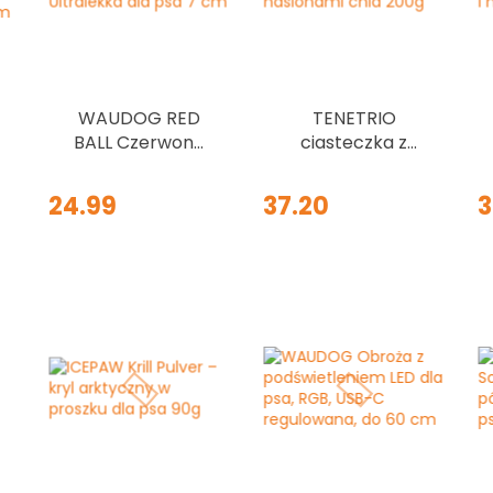
WAUDOG RED
TENETRIO
BALL Czerwona
ciasteczka z
Piłka Ultralekka
owadami,
dla psa 7 cm
bananami i
24.99
37.20
3
nasionami chia
200g