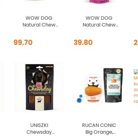
WOW DOG
WOW DOG
Natural Chew
Natural Chew
Bone - zestaw
Bone Hirsch -
próbny
kość do żucia ze
99.70
39.80
2
gryzaków 3 szt.
skóry jelenia 80g
UNISZKI
RUCAN CONIC
Chewsday
Big Orange,