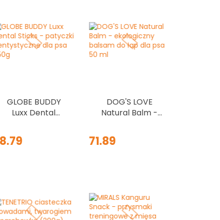
GLOBE BUDDY
DOG'S LOVE
Luxx Dental
Natural Balm -
Sticks - patyczki
ekologiczny
dentystyczne
balsam do łap
8.79
71.89
dla psa 250g
dla psa 50 ml