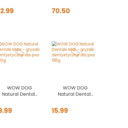
Ydolo bulion -
dorosłych psów
zestaw z
2.99
70.50
zatyczkami dla
psów
mniejszych,
średnich ras i
szczeniąt
WOW DOG
WOW DOG
Natural Dentals
Natural Dentals
Maxi - gryzaki
Midi - gryzaki
dentystyczne
dentystyczne
9.99
15.99
dla psa 230g
dla psa 195g