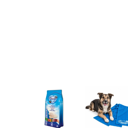
Dog Fresh
Lamb –
Turkey
Ocean Fish –
84.99
24.99
chrupiące
with Wild 
sucha karma
261.99
ciasteczka
chrupiąc
ze świeżymi
z
ciasteczk
rybami
jagnięciną
dla psa z
oceanicznymi
dla psa 1,1
indykiem 
6,5 kg
kg
dzikiem
200 g