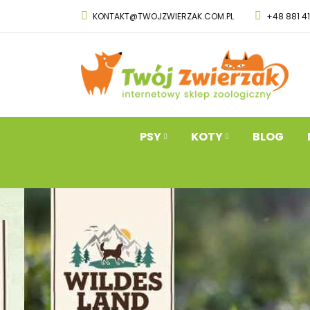
KONTAKT@TWOJZWIERZAK.COM.PL
+48 881 4
PSY
KOTY
Przysmaki dla 
PSY
KOTY
BLOG