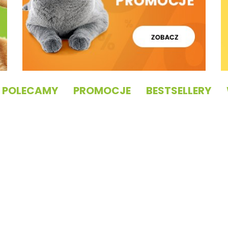
POLECAMY
PROMOCJE
BESTSELLERY
RENSKE
RENSKE
Healthy
Healthy
RUCAN
RENSKE
Meat
Meat
TriWater
Cool
Strips
Strips
–
Towel –