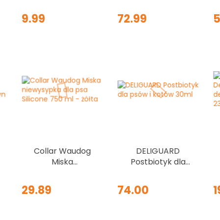
Jagnięcina 80 g
Ydolo bulion -
- paski mięsne
zestaw z
9.99
72.99
5
dla psa
zatyczkami dla
psów średnich,
dużych ras i
szczeniąt
Collar Waudog
DELIGUARD
Miska
Postbiotyk dla
niewysypka dla
psów i kotów
psa Silicone 750
30ml
29.89
74.00
1
ml - żółta