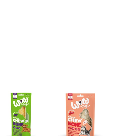
Wieprzowe
miękkie
Veterinary
9.99
– miękkie
kabanosy
9.99
Diet Dog
kabanosy
dla psa
Hypoallergenic
dla psa 60
9.99
60 g
Salmon 415g -
g
mokra karma
weterynaryjna
dla psów