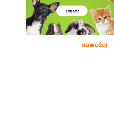
NOWOŚCI
RENSKE
RENSKE
Crunchy
Crunchy
RENSKE Adult
Biscuits
Biscuits