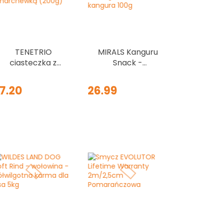
TENETRIO
MIRALS Kanguru
ciasteczka z
Snack -
owadami,
przysmaki
twarogiem i
treningowe z
7.20
26.99
marchewką
mięsa kangura
(200g)
100g