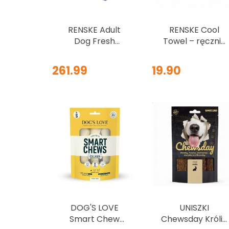
RENSKE Adult
RENSKE Cool
Dog Fresh
Towel – ręcznik
Ocean Fish –
chłodzący dla
sucha karma ze
psa 60 × 60 cm,
261.99
19.90
świeżymi rybami
niebieski
oceanicznymi
6,5 kg
DOG'S LOVE
UNISZKI
Smart Chew
Chewsday Królik