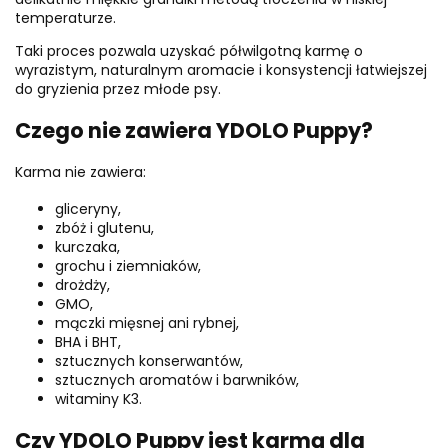
temperaturze.
Taki proces pozwala uzyskać półwilgotną karmę o
wyrazistym, naturalnym aromacie i konsystencji łatwiejszej
do gryzienia przez młode psy.
Czego nie zawiera YDOLO Puppy?
Karma nie zawiera:
gliceryny,
zbóż i glutenu,
kurczaka,
grochu i ziemniaków,
drożdży,
GMO,
mączki mięsnej ani rybnej,
BHA i BHT,
sztucznych konserwantów,
sztucznych aromatów i barwników,
witaminy K3.
Czy YDOLO Puppy jest karmą dla