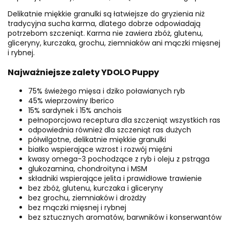
Delikatnie miękkie granulki są łatwiejsze do gryzienia niż
tradycyjna sucha karma, dlatego dobrze odpowiadają
potrzebom szczeniąt. Karma nie zawiera zbóż, glutenu,
gliceryny, kurczaka, grochu, ziemniaków ani mączki mięsnej
i rybnej.
Najważniejsze zalety YDOLO Puppy
75% świeżego mięsa i dziko poławianych ryb
45% wieprzowiny Iberico
15% sardynek i 15% anchois
pełnoporcjowa receptura dla szczeniąt wszystkich ras
odpowiednia również dla szczeniąt ras dużych
półwilgotne, delikatnie miękkie granulki
białko wspierające wzrost i rozwój mięśni
kwasy omega-3 pochodzące z ryb i oleju z pstrąga
glukozamina, chondroityna i MSM
składniki wspierające jelita i prawidłowe trawienie
bez zbóż, glutenu, kurczaka i gliceryny
bez grochu, ziemniaków i drożdży
bez mączki mięsnej i rybnej
bez sztucznych aromatów, barwników i konserwantów