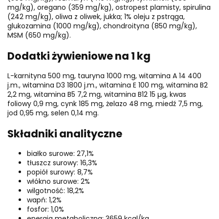
mg/kg), oregano (359 mg/kg), ostropest plamisty, spirulina
(242 mg/kg), oliwa z oliwek, jukka; 1% oleju z pstrąga,
glukozamina (1000 mg/kg), chondroityna (850 mg/kg),
MSM (650 mg/kg).
Dodatki żywieniowe na 1 kg
L-karnityna 500 mg, tauryna 1000 mg, witamina A 14 400
j.m., witamina D3 1800 j.m., witamina E 100 mg, witamina B2
2,2 mg, witamina B5 7,2 mg, witamina B12 15 µg, kwas
foliowy 0,9 mg, cynk 185 mg, żelazo 48 mg, miedź 7,5 mg,
jod 0,95 mg, selen 0,14 mg.
Składniki analityczne
białko surowe: 27,1%
tłuszcz surowy: 16,3%
popiół surowy: 8,7%
włókno surowe: 2%
wilgotność: 18,2%
wapń: 1,2%
fosfor: 1,0%
energia metaboliczna: 3659 kcal/kg