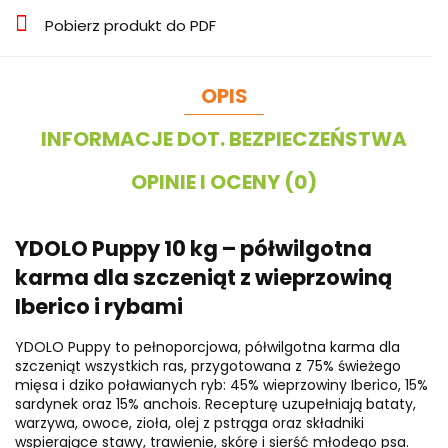
Pobierz produkt do PDF
OPIS
INFORMACJE DOT. BEZPIECZEŃSTWA
OPINIE I OCENY (0)
YDOLO Puppy 10 kg – półwilgotna
karma dla szczeniąt z wieprzowiną
Iberico i rybami
YDOLO Puppy to pełnoporcjowa, półwilgotna karma dla
szczeniąt wszystkich ras, przygotowana z 75% świeżego
mięsa i dziko poławianych ryb: 45% wieprzowiny Iberico, 15%
sardynek oraz 15% anchois. Recepturę uzupełniają bataty,
warzywa, owoce, zioła, olej z pstrąga oraz składniki
wspierające stawy, trawienie, skórę i sierść młodego psa.