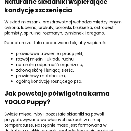
Naturalne składniki wspierające
kondycję szczenięcia
W skład mieszanki prozdrowotnej wchodzą między innymi
cykoria, lucerna, brokuły, borówki, brukselka, ostropest
plamisty, spirulina, rozmaryn, tymianek i oregano.
Receptura została opracowana tak, aby wspierać:
prawidłowe trawienie i pracę jelit,
rozwój mięśni i układu ruchu,
naturalną odporność organizmu,
zdrową skórę i lśniącą sierść,
prawidłowy metabolizm,
ogólną kondycję rosnącego psa.
Jak powstaje półwilgotna karma
YDOLO Puppy?
Świeże mięso, ryby i pozostałe składniki są powoli
przygotowywane we własnych sokach w niskiej
temperaturze. Następnie masa jest formowana w
delikatnie miękkie granulki metodą tłoczenia w niskiej