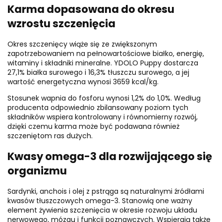
Karma dopasowana do okresu
wzrostu szczenięcia
Okres szczenięcy wiąże się ze zwiększonym
zapotrzebowaniem na pełnowartościowe białko, energię,
witaminy i składniki mineralne. YDOLO Puppy dostarcza
27,1% białka surowego i 16,3% tłuszczu surowego, a jej
wartość energetyczna wynosi 3659 kcal/kg.
Stosunek wapnia do fosforu wynosi 1,2% do 1,0%. Według
producenta odpowiednio zbilansowany poziom tych
składników wspiera kontrolowany i równomierny rozwój,
dzięki czemu karma może być podawana również
szczeniętom ras dużych.
Kwasy omega-3 dla rozwijającego się
organizmu
Sardynki, anchois i olej z pstrąga są naturalnymi źródłami
kwasów tłuszczowych omega-3. Stanowią one ważny
element żywienia szczenięcia w okresie rozwoju układu
nerwowego, mózgu i funkcji poznawczych. Wspierają także