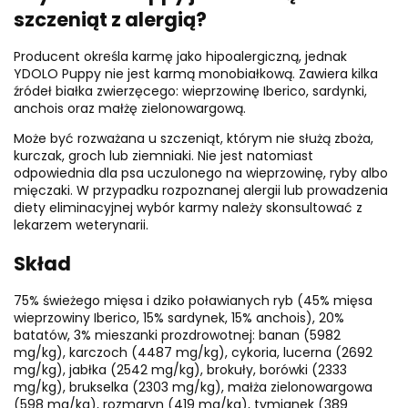
szczeniąt z alergią?
Producent określa karmę jako hipoalergiczną, jednak
YDOLO Puppy nie jest karmą monobiałkową. Zawiera kilka
źródeł białka zwierzęcego: wieprzowinę Iberico, sardynki,
anchois oraz małżę zielonowargową.
Może być rozważana u szczeniąt, którym nie służą zboża,
kurczak, groch lub ziemniaki. Nie jest natomiast
odpowiednia dla psa uczulonego na wieprzowinę, ryby albo
mięczaki. W przypadku rozpoznanej alergii lub prowadzenia
diety eliminacyjnej wybór karmy należy skonsultować z
lekarzem weterynarii.
Skład
75% świeżego mięsa i dziko poławianych ryb (45% mięsa
wieprzowiny Iberico, 15% sardynek, 15% anchois), 20%
batatów, 3% mieszanki prozdrowotnej: banan (5982
mg/kg), karczoch (4487 mg/kg), cykoria, lucerna (2692
mg/kg), jabłka (2542 mg/kg), brokuły, borówki (2333
mg/kg), brukselka (2303 mg/kg), małża zielonowargowa
(598 mg/kg), rozmaryn (419 mg/kg), tymianek (389