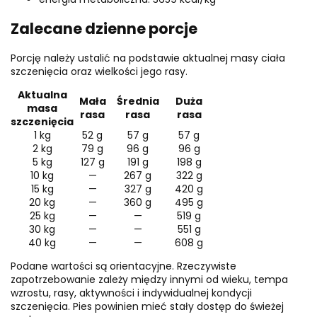
Zalecane dzienne porcje
Porcję należy ustalić na podstawie aktualnej masy ciała
szczenięcia oraz wielkości jego rasy.
Aktualna
Mała
Średnia
Duża
masa
rasa
rasa
rasa
szczenięcia
1 kg
52 g
57 g
57 g
2 kg
79 g
96 g
96 g
5 kg
127 g
191 g
198 g
10 kg
—
267 g
322 g
15 kg
—
327 g
420 g
20 kg
—
360 g
495 g
25 kg
—
—
519 g
30 kg
—
—
551 g
40 kg
—
—
608 g
Podane wartości są orientacyjne. Rzeczywiste
zapotrzebowanie zależy między innymi od wieku, tempa
wzrostu, rasy, aktywności i indywidualnej kondycji
szczenięcia. Pies powinien mieć stały dostęp do świeżej